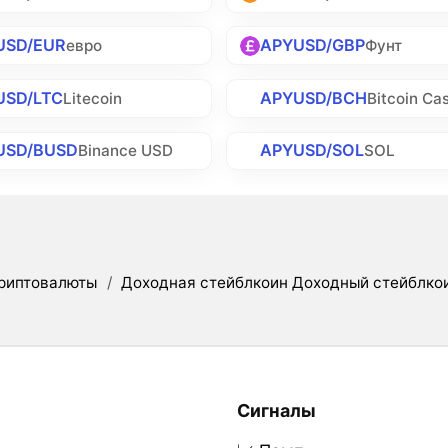
USD/EUR
APYUSD/GBP
евро
Фунт
USD/LTC
APYUSD/BCH
Litecoin
Bitcoin Ca
USD/BUSD
APYUSD/SOL
Binance USD
SOL
риптовалюты
/
Доходная стейблкоин Доходный стейблко
Сигналы