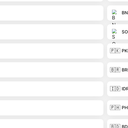
BN
SO
🇵🇰
PK
🇧🇷
BR
🇮🇩
ID
🇵🇭
PH
🇧🇩
BD