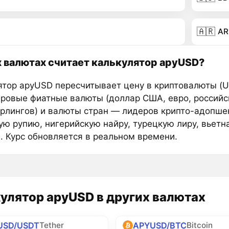
🇦🇷
AR
х валютах считает калькулятор apyUSD?
ятор apyUSD пересчитывает цену в криптовалюты (U
ировые фиатные валюты (доллар США, евро, российс
ерлингов) и валюты стран — лидеров крипто-адопше
ую рупию, нигерийскую найру, турецкую лиру, вьетн
е. Курс обновляется в реальном времени.
улятор apyUSD в других валютах
USD/USDT
APYUSD/BTC
Tether
Bitcoin