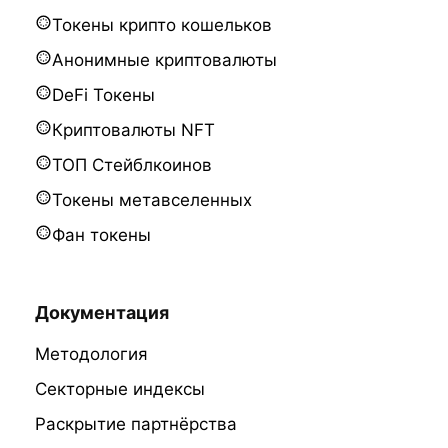
Токены крипто кошельков
Анонимные криптовалюты
DeFi Токены
Криптовалюты NFT
ТОП Стейблкоинов
Токены метавселенных
Фан токены
Документация
Методология
Секторные индексы
Раскрытие партнёрства