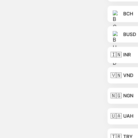
BCH
BUSD
🇮🇳
INR
🇻🇳
VND
🇳🇬
NGN
🇺🇦
UAH
🇹🇷
TRY