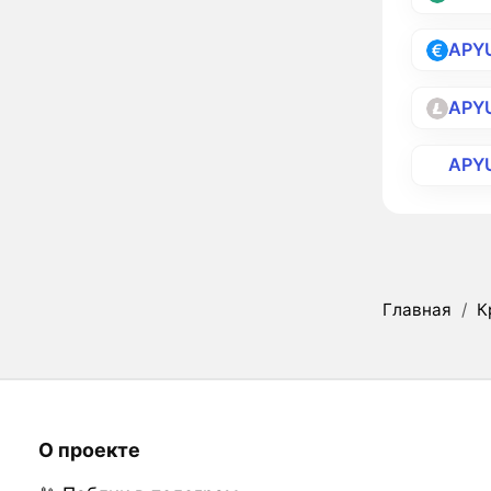
APY
APY
APY
Главная
/
К
О проекте