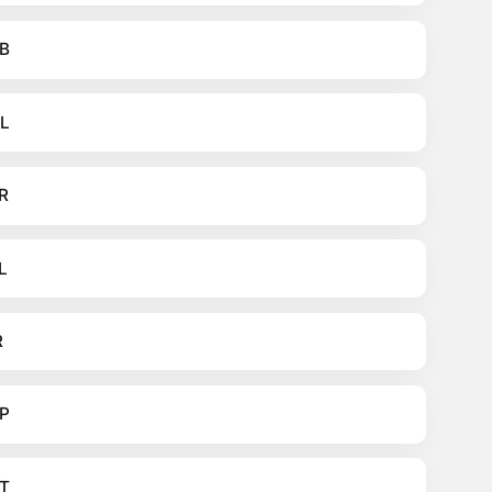
B
L
R
L
R
P
T