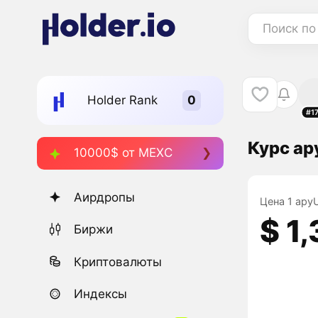
Поиск по
Holder Rank
#1
Курс a
10000$ от MEXC
Аирдропы
Цена 1 apyU
$ 1,
Биржи
Криптовалюты
Индексы