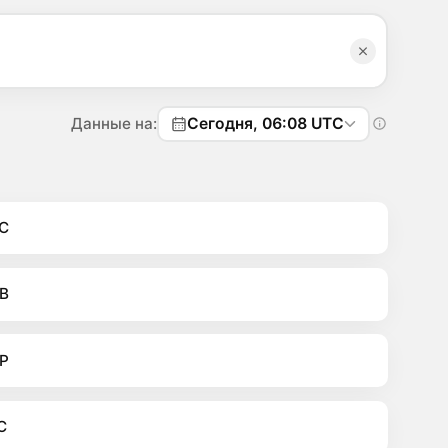
Данные на:
Сегодня, 06:08 UTC
C
B
P
C