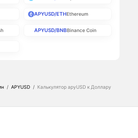
APYUSD/ETH
Ethereum
APYUSD/BNB
sh
Binance Coin
ин
/
APYUSD
/
Калькулятор apyUSD к Доллару