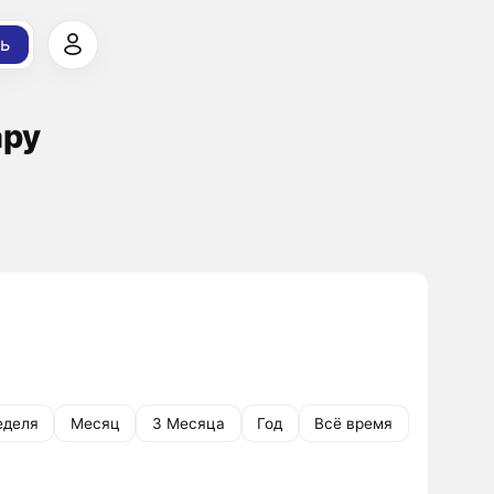
ь
ару
еделя
Месяц
3 Месяца
Год
Всё время