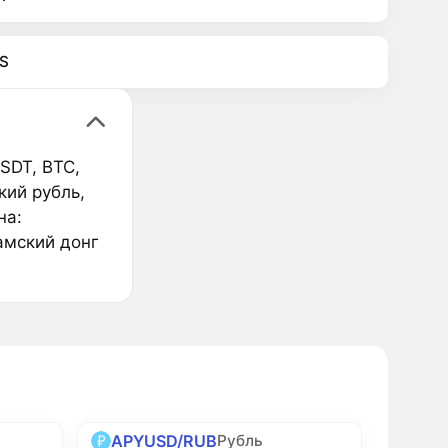
S
SDT, BTC,
кий рубль,
на:
амский донг
APYUSD/RUB
Рубль