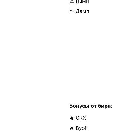
📈 Памп
📉 Дамп
Бонусы от бирж
🔥 OKX
🔥 Bybit