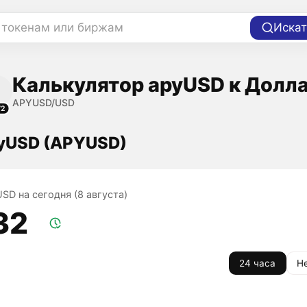
 токенам или биржам
Искат
Калькулятор apyUSD к Долл
APYUSD/USD
72
pyUSD (APYUSD)
SD на сегодня (8 августа)
32
24 часа
Н