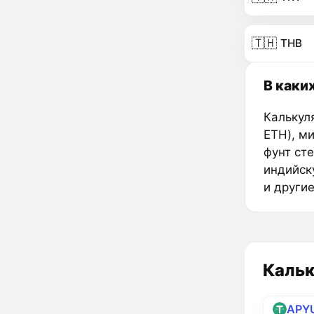
🇹🇭
THB
В каки
Калькул
ETH), м
фунт ст
индийск
и други
Кальк
APY