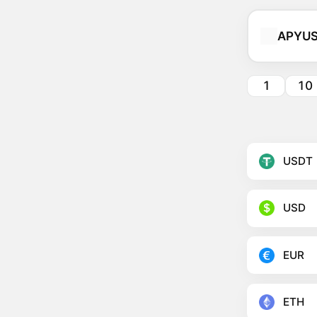
APYU
1
10
USDT
USD
EUR
ETH