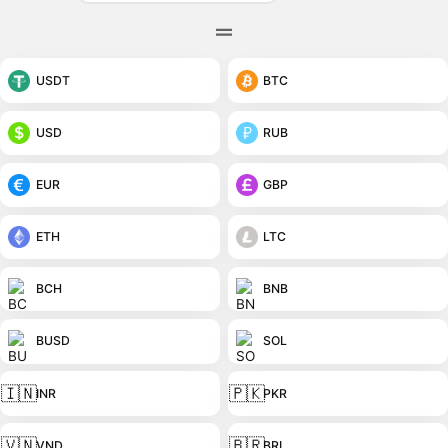
USDT
BTC
USD
RUB
EUR
GBP
ETH
LTC
BCH
BNB
BUSD
SOL
🇮🇳
🇵🇰
INR
PKR
🇻🇳
🇧🇷
VND
BRL