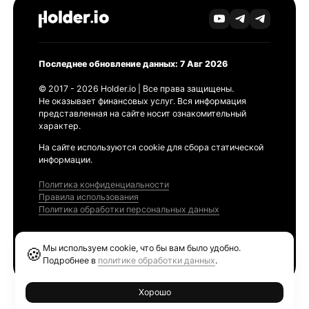
Последнее обновление данных: 7 Авг 2026
© 2017 - 2026 Holder.io | Все права защищены.
Не оказывает финансовых услуг. Вся информация
представленная на сайте носит ознакомительный
характер.
На сайте используются cookie для сбора статической
информации.
Политика конфиденциальности
Правила использования
Политика обработки персональных данных
Продукты
Мы используем cookie, что бы вам было удобно.
🍪
Ethereum GAS Tracker
Подробнее в
политике обработки данных
.
Хорошо