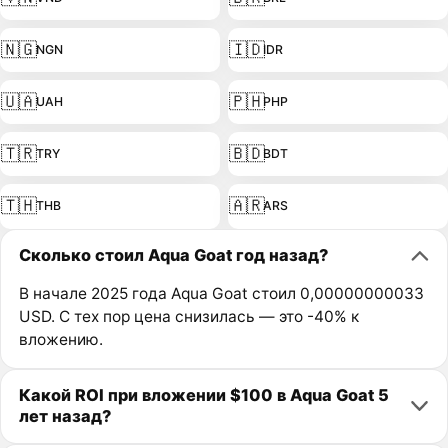
🇳🇬
🇮🇩
NGN
IDR
🇺🇦
🇵🇭
UAH
PHP
🇹🇷
🇧🇩
TRY
BDT
🇹🇭
🇦🇷
THB
ARS
Сколько стоил Aqua Goat год назад?
В начале 2025 года Aqua Goat стоил 0,00000000033
USD. С тех пор цена снизилась — это -40% к
вложению.
Какой ROI при вложении $100 в Aqua Goat 5
лет назад?