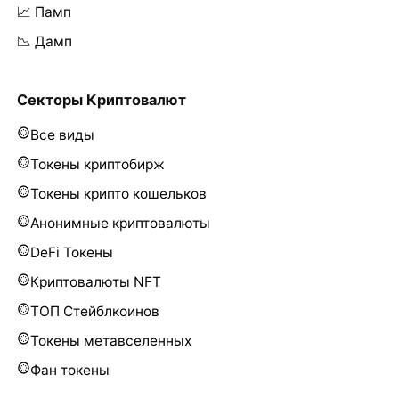
📈 Памп
📉 Дамп
Секторы Криптовалют
Все виды
Токены криптобирж
Токены крипто кошельков
Анонимные криптовалюты
DeFi Токены
Криптовалюты NFT
ТОП Стейблкоинов
Токены метавселенных
Фан токены