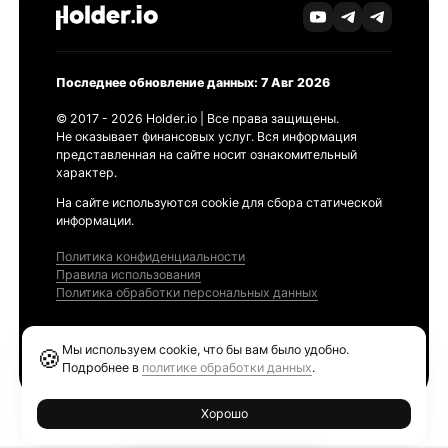
Последнее обновление данных: 7 Авг 2026
© 2017 - 2026 Holder.io | Все права защищены.
Не оказывает финансовых услуг. Вся информация
представленная на сайте носит ознакомительный
характер.
На сайте используются cookie для сбора статической
информации.
Политика конфиденциальности
Правила использования
Политика обработки персональных данных
Продукты
Мы используем cookie, что бы вам было удобно.
🍪
Ethereum GAS Tracker
Подробнее в
политике обработки данных
.
Хорошо