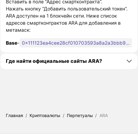
Вставить в поле “Адрес смартконтракта”.
Нажать кнопку “Добавить пользовательский токен”.
ARA доступен на 1 блокчейн сети. Ниже список
адресов смартконтрактов ARA для добавления в
метамаск:
Base
-
0x111123ea4cee28cf010703593a8a2a3bbb91756c
Где найти официальные сайты ARA?
Главная
/
Криптовалюты
/
Перпетуалы
/
ARA