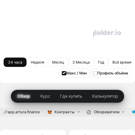
24 часа
Неделя
Месяц
3 Месяца
Год
Всё время
Макс / Мин
Профиль объёма
Обзор
Курс
Где купить
Калькулятор
app.artura.finance
Контракты
Обозреватели