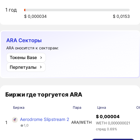
1 год
$ 0,000034
$ 0,0153
ARA Секторы
ARA оноситстя к секторам:
Токены Base
Перпетуалы
Биржи где торгуется ARA
Биржа
Пара
Цена
О
$ 0,00004
Aerodrome Slipstream 2
1
ARA/WETH
WETH 0,000000021
1,0
спред 0.69%