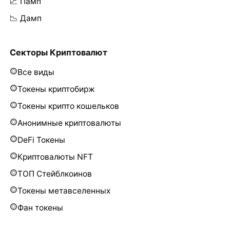
📈 Памп
📉 Дамп
Секторы Криптовалют
Все виды
Токены криптобирж
Токены крипто кошельков
Анонимные криптовалюты
DeFi Токены
Криптовалюты NFT
ТОП Стейблкоинов
Токены метавселенных
Фан токены