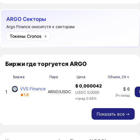
ARGO Секторы
Argo Finance оноситстя к секторам:
Токены Cronos
Биржи где торгуется ARGO
Биржа
Пара
Цена
Объем, 24 ч
$ 0,000042
VVS Finance
$ 6
1
ARGO/USDC
USDC 0,0000
1,0
9ч назад
спред 0.68%
Показать все ➙