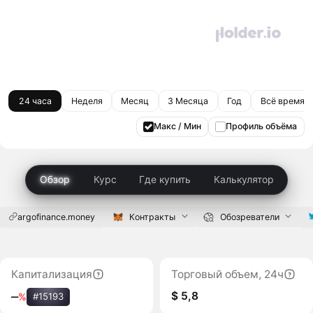
24 часа
Неделя
Месяц
3 Месяца
Год
Всё время
Макс / Мин
Профиль объёма
Обзор
Курс
Где купить
Калькулятор
argofinance.money
Контракты
Обозреватели
Капитализация
Торговый объем, 24ч
$ 5,8
‒
%
#15193