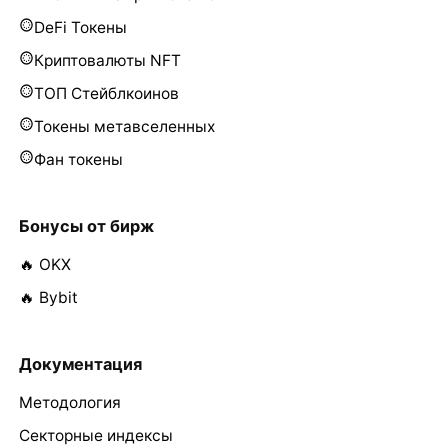
DeFi Токены
Криптовалюты NFT
ТОП Стейблкоинов
Токены метавселенных
Фан токены
Бонусы от бирж
🔥 OKX
🔥 Bybit
Документация
Методология
Секторные индексы