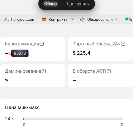
Обзор
Где купить
artiproject.com
Контракты
Обозреватели
Ar
Капитализация
Торговый объем, 24ч
$ 225,4
‒
%
#8670
Доминирование
В обороте ARTI
%
‒
Цена мин/макс
24 ч
0
0