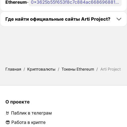
Ethereum
-
0x3625b55f653f8c7c884ac668696881df43631d44
Где найти официальные сайты Arti Project?
Главная
/
Криптовалюты
/
Токены Ethereum
/
Arti Project
О проекте
🤘 Паблик в телеграм
😎 Работа в крипте