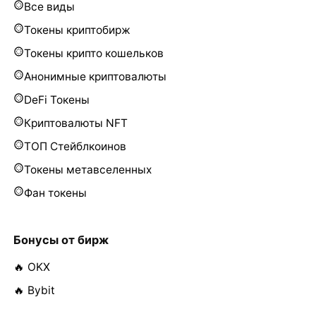
Все виды
Токены криптобирж
Токены крипто кошельков
Анонимные криптовалюты
DeFi Токены
Криптовалюты NFT
ТОП Стейблкоинов
Токены метавселенных
Фан токены
Бонусы от бирж
🔥 OKX
🔥 Bybit