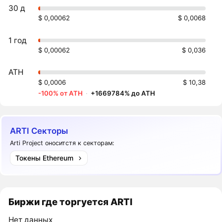
30 д
$ 0,00062
$ 0,0068
1 год
$ 0,00062
$ 0,036
ATH
$ 0,0006
$ 10,38
-100% от ATH
·
+1669784% до ATH
ARTI Секторы
Arti Project оноситстя к секторам:
Токены Ethereum
Биржи где торгуется ARTI
Нет данных