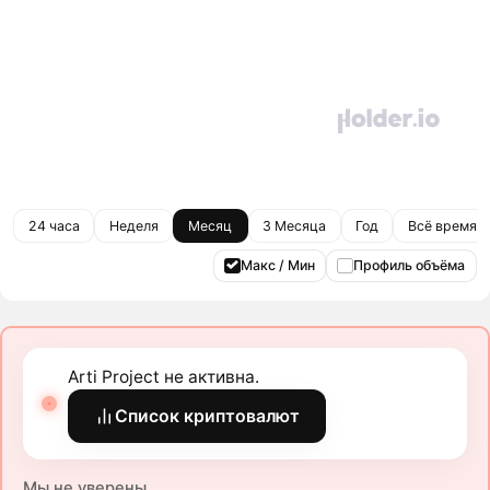
24 часа
Неделя
Месяц
3 Месяца
Год
Всё время
Макс / Мин
Профиль объёма
Arti Project не активна.
Список криптовалют
Мы не уверены.