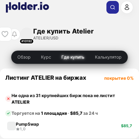
Где купить Atelier
ATELIER/USD
#10192
Обзор
Курс
Где купить
Калькулятор
Листинг ATELIER на биржах
покрытие 0%
Ни одна из 31 крупнейших бирж пока не листит
ATELIER
Торгуется на
1 площадке
·
$85,7
за 24 ч
PumpSwap
$85,7
1,0