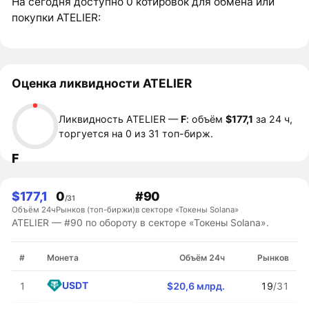
На сегодня доступно 0 котировок для обмена или
покупки ATELIER:
Оценка ликвидности ATELIER
Ликвидность ATELIER —
F
: объём
$177,1
за 24 ч,
торгуется на 0 из 31 топ-бирж.
F
$177,1
0
#90
/31
Объём 24ч
Рынков (топ-биржи)
в секторе «Токены Solana»
ATELIER — #90 по обороту в секторе «Токены Solana».
#
Монета
Объём 24ч
Рынков
USDT
1
$20,6 млрд.
19
/31