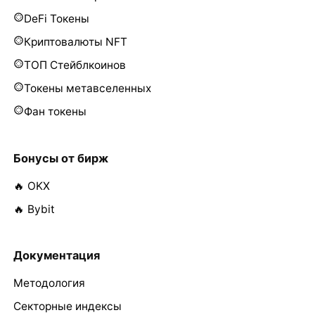
DeFi Токены
Криптовалюты NFT
ТОП Стейблкоинов
Токены метавселенных
Фан токены
Бонусы от бирж
🔥 OKX
🔥 Bybit
Документация
Методология
Секторные индексы