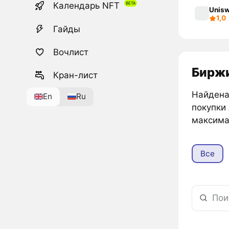
Календарь NFT
Unisw
1,0
Гайды
Вочлист
Биржи
Кран-лист
Найдена 
En
Ru
покупки
максима
Все