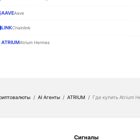
AAVE
Aave
LINK
Chainlink
ATRIUM
Atrium Hermes
риптовалюты
/
AI Агенты
/
ATRIUM
/
Где купить Atrium 
Сигналы