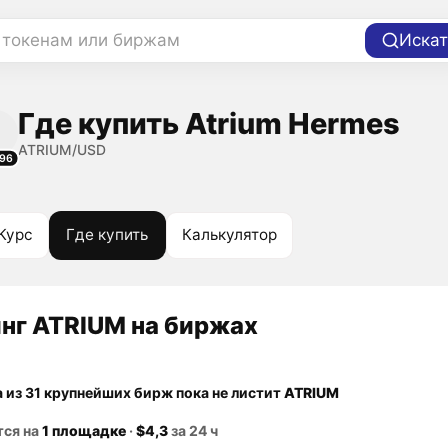
 токенам или биржам
Искат
Где купить Atrium Hermes
ATRIUM/USD
96
Курс
Где купить
Калькулятор
нг ATRIUM на биржах
а из 31 крупнейших бирж пока не листит
ATRIUM
тся на
1 площадке
·
$4,3
за 24 ч