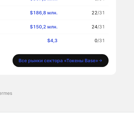
$186,8 млн.
22
/31
$150,2 млн.
24
/31
$4,3
0
/31
Все рынки сектора «Токены Base»
Hermes