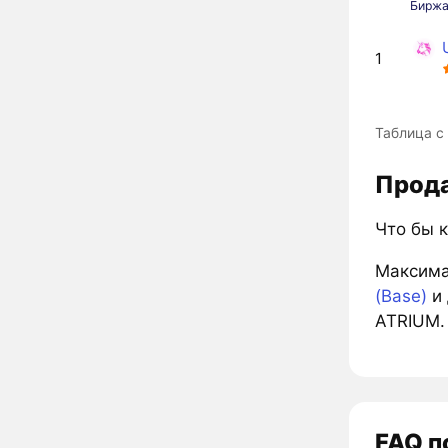
Бирж
1
Таблица с
Прода
Что бы к
Максима
(Base)
и 
ATRIUM.
FAQ п