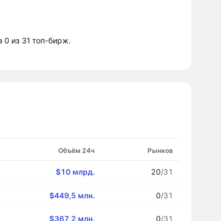
а 0 из 31 топ-бирж.
Объём 24ч
Рынков
$10 млрд.
20
/31
$449,5 млн.
0
/31
$367,2 млн.
0
/31