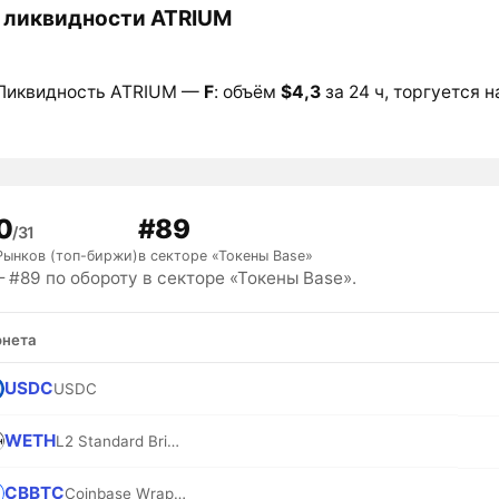
 ликвидности ATRIUM
Ликвидность ATRIUM —
F
: объём
$4,3
за 24 ч, торгуется н
0
#89
/31
Рынков (топ-биржи)
в секторе «Токены Base»
 #89 по обороту в секторе «Токены Base».
нета
USDC
USDC
WETH
L2 Standard Bridged WETH (Base)
CBBTC
Coinbase Wrapped BTC