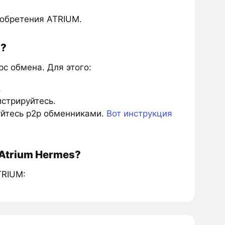
иобретения ATRIUM.
s?
с обмена. Для этого:
.
истрируйтесь.
зуйтесь p2p обменниками.
Вот инструкция
Atrium Hermes?
TRIUM: