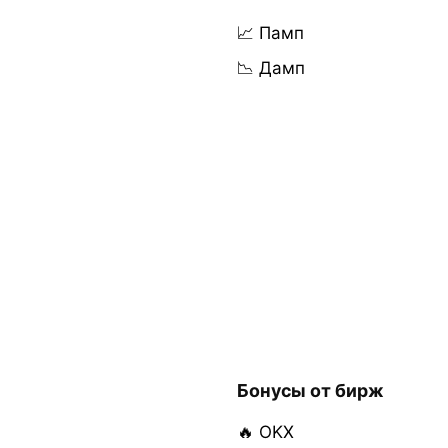
📈 Памп
📉 Дамп
Бонусы от бирж
🔥 OKX