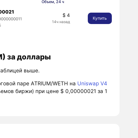
Объем, 24 ч
00021
$ 4
Купить
0000000011
14ч назад
%
M) за доллары
 таблицей выше.
рговой паре ATRIUM/WETH на
Uniswap V4
емов биржи) при цене $ 0,00000021 за 1