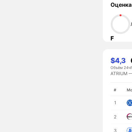
Оценка
F
$4,3
Объём 24ч
ATRIUM —
#
Мо
1
2
3