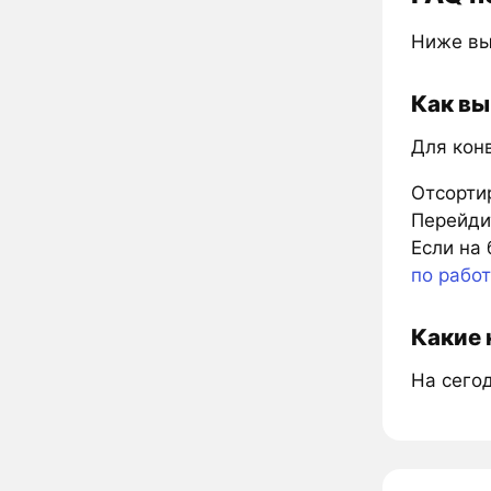
Ниже вы
Как вы
Для кон
Отсорти
Перейдит
Если на 
по рабо
Какие 
На сего