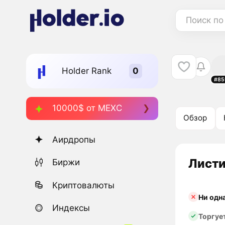
Поиск по
Holder Rank
#85
10000$ от MEXC
Обзор
Аирдропы
Листи
Биржи
Криптовалюты
Ни одн
Индексы
Торгуе