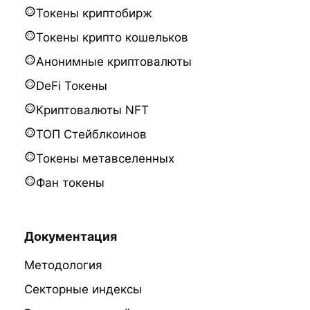
Токены криптобирж
Токены крипто кошельков
Анонимные криптовалюты
DeFi Токены
Криптовалюты NFT
ТОП Стейблкоинов
Токены метавселенных
Фан токены
Документация
Методология
Секторные индексы