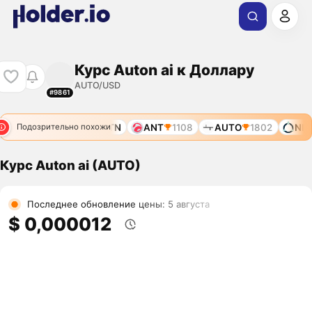
Курс Auton ai к Доллару
AUTO/USD
#9861
6775
AUTO
ATN
ANT
1108
AUTO
1802
NIOX
Подозрительно похожи
Курс Auton ai (AUTO)
Последнее обновление цены: 5 августа
$ 0,000012