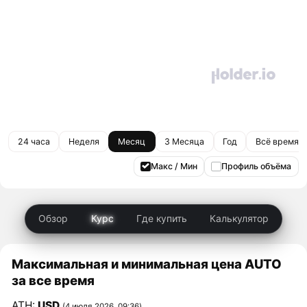
24 часа
Неделя
Месяц
3 Месяца
Год
Всё время
Макс / Мин
Профиль объёма
Обзор
Курс
Где купить
Калькулятор
Максимальная и минимальная цена AUTO
за все время
ATH:
USD
(4 июля 2026, 09:36)