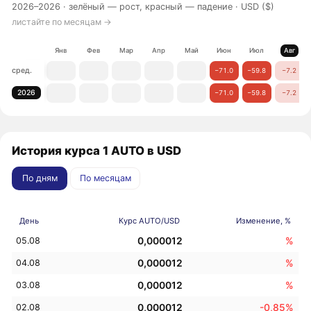
2026–2026 ·
зелёный — рост, красный — падение
· USD ($)
листайте по месяцам →
Янв
Фев
Мар
Апр
Май
Июн
Июл
Авг
сред.
−71.0
−59.8
−7.2
2026
−71.0
−59.8
−7.2
История курса 1 AUTO в USD
По дням
По месяцам
День
Курс AUTO/USD
Изменение, %
0,000012
%
05.08
0,000012
%
04.08
0,000012
%
03.08
0,000012
-0,85%
02.08