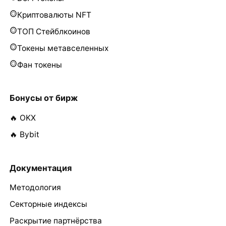
Криптовалюты NFT
ТОП Стейблкоинов
Токены метавселенных
Фан токены
Бонусы от бирж
🔥 OKX
🔥 Bybit
Документация
Методология
Секторные индексы
Раскрытие партнёрства