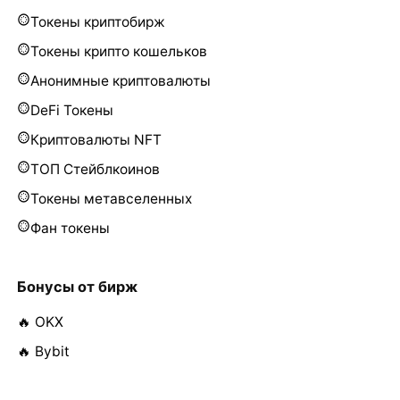
Токены криптобирж
Токены крипто кошельков
Анонимные криптовалюты
DeFi Токены
Криптовалюты NFT
ТОП Стейблкоинов
Токены метавселенных
Фан токены
Бонусы от бирж
🔥 OKX
🔥 Bybit