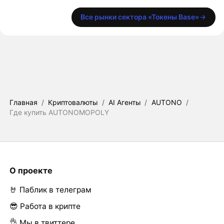
Все рынки сектора «Токены Base»
Главная
/
Криптовалюты
/
AI Агенты
/
AUTONO
/
Где купить AUTONOMOPOLY
О проекте
🤘 Паблик в телеграм
😎 Работа в крипте
👌 Мы в твиттере