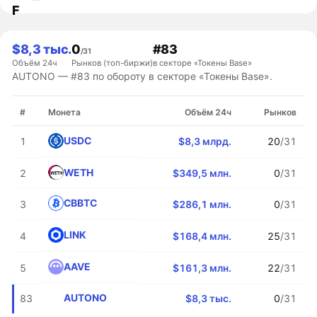
F
$8,3 тыс.
0
#83
/31
Объём 24ч
Рынков (топ-биржи)
в секторе «Токены Base»
AUTONO — #83 по обороту в секторе «Токены Base».
#
Монета
Объём 24ч
Рынков
USDC
1
$8,3 млрд.
20
/31
WETH
2
$349,5 млн.
0
/31
CBBTC
3
$286,1 млн.
0
/31
LINK
4
$168,4 млн.
25
/31
AAVE
5
$161,3 млн.
22
/31
AUTONO
83
$8,3 тыс.
0
/31