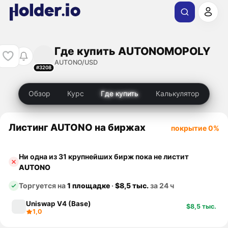
Где купить AUTONOMOPOLY
AUTONO/USD
#3208
Обзор
Курс
Где купить
Калькулятор
Листинг AUTONO на биржах
покрытие 0%
Ни одна из 31 крупнейших бирж пока не листит
AUTONO
Торгуется на
1 площадке
·
$8,5 тыс.
за 24 ч
Uniswap V4 (Base)
$8,5 тыс.
1,0