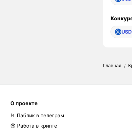
Конкур
USD
Главная
/
К
О проекте
🤘 Паблик в телеграм
😎 Работа в крипте