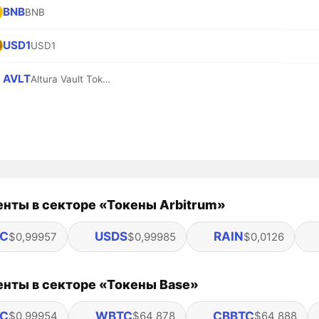
BNB
BNB
USD1
USD1
AVLT
Altura Vault Tokens
нты в секторе «Токены Arbitrum»
C
USDS
RAIN
$0,99957
$0,99985
$0,0126
нты в секторе «Токены Base»
C
WBTC
CBBTC
$0,99954
$64 878
$64 888