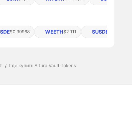
SDE
WEETH
SUSDE
$0,99968
$2 111
$1,24
T
/
Где купить Altura Vault Tokens