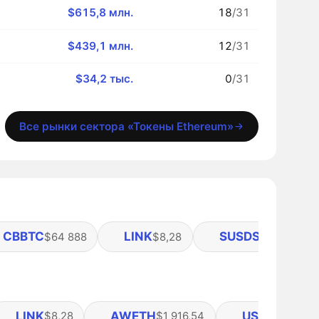
$615,8 млн.
18
/31
$439,1 млн.
12
/31
$34,2 тыс.
0
/31
Все рынки сектора «Токены Ethereum»
CBBTC
LINK
SUSDS
$64 888
$8,28
$1,11
LINK
AWETH
USDE
$8,28
$1 916,54
$0,9996