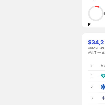
F
$34,2
Объём 24ч
AVLT — #8
#
Мо
1
2
3