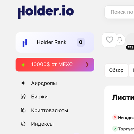
Поиск по
Holder Rank
#12
10000$ от MEXC
Обзор
Аирдропы
Листи
Биржи
Криптовалюты
Ни одн
Индексы
Торгуе