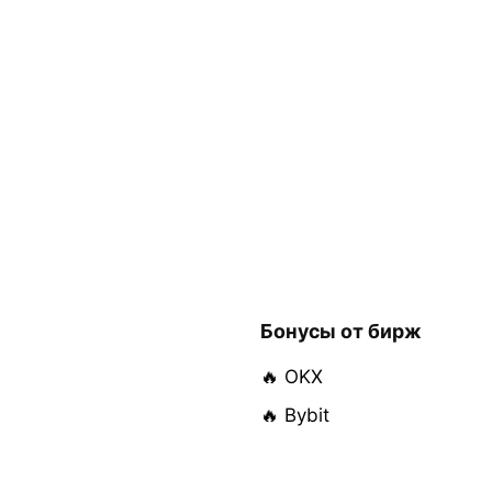
Бонусы от бирж
🔥 OKX
🔥 Bybit