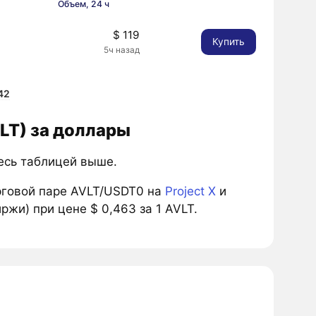
Объем, 24 ч
$ 119
Купить
5ч назад
42
VLT) за доллары
тесь таблицей выше.
рговой паре AVLT/USDT0 на
Project X
и
ржи) при цене $ 0,463 за 1 AVLT.