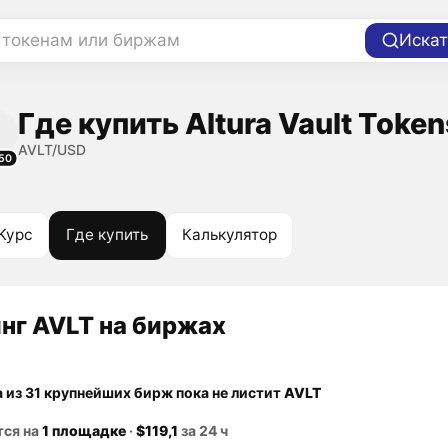
 токенам или биржам
Искат
Где купить Altura Vault Token
AVLT/USD
50
Курс
Где купить
Калькулятор
нг AVLT на биржах
а из 31 крупнейших бирж пока не листит
AVLT
тся на
1 площадке
·
$119,1
за 24 ч