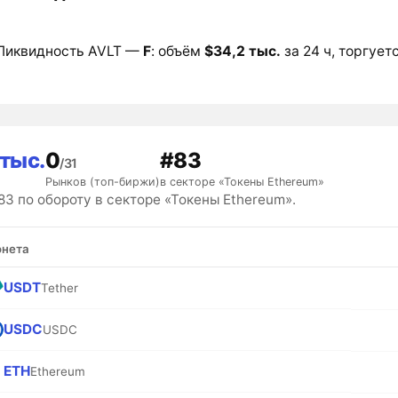
Ликвидность AVLT —
F
: объём
$34,2 тыс.
за 24 ч, торгуетс
 тыс.
0
#83
/31
Рынков (топ-биржи)
в секторе «Токены Ethereum»
3 по обороту в секторе «Токены Ethereum».
нета
USDT
Tether
USDC
USDC
ETH
Ethereum