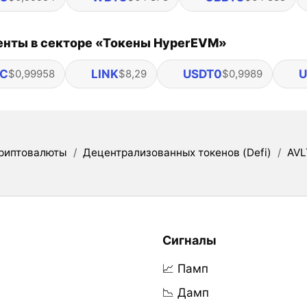
енты в секторе «Токены HyperEVM»
C
LINK
USDT0
U
$0,99958
$8,29
$0,9989
риптовалюты
/
Децентрализованных токенов (Defi)
/
AVL
Сигналы
📈 Памп
📉 Дамп