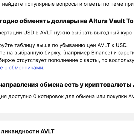
 найдете популярные вопросы и ответы по теме при
годно обменять доллары на Altura Vault T
вертации USD в AVLT нужно выбрать выгодный курс 
руйте таблицу выше по убыванию цен AVLT к USD.
е на выбранную биржу, (например Binance) и зарег
бирже отсутствует пополнение с карты, то восполь
те с обменниками
.
направления обмена есть у криптовалюты A
ня доступно 0 котировок для обмена или покупки AV
 ликвидности AVLT