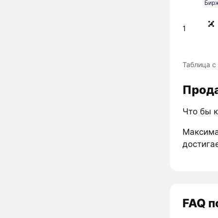
Бир
1
Таблица с 
Прода
Что бы к
Максима
достигае
FAQ п