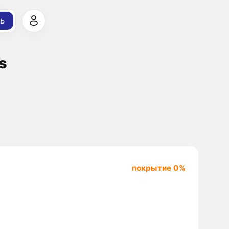
ь
s
покрытие 0%