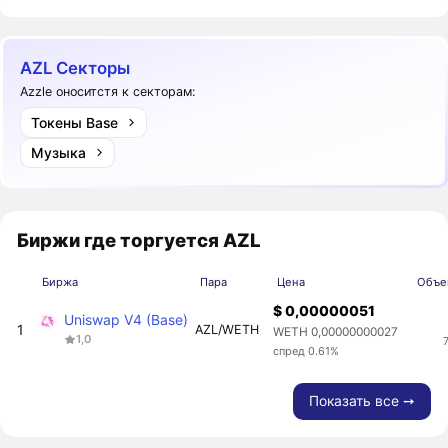
AZL Секторы
Azzle оноситстя к секторам:
Токены Base
Музыка
Биржи где торгуется AZL
Биржа
Пара
Цена
Объем
$ 0,00000051
Uniswap V4 (Base)
1
AZL/WETH
WETH 0,00000000027
1,0
спред 0.61%
Показать все ➙