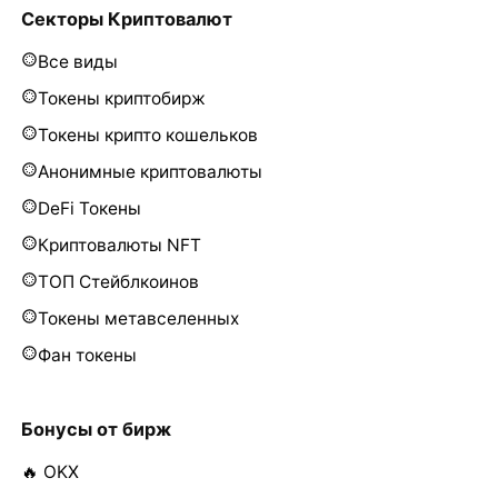
Секторы Криптовалют
Все виды
Токены криптобирж
Токены крипто кошельков
Анонимные криптовалюты
DeFi Токены
Криптовалюты NFT
ТОП Стейблкоинов
Токены метавселенных
Фан токены
Бонусы от бирж
🔥 OKX