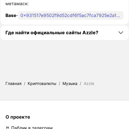
метамаск:
Base
-
0x931517e9502f9d52cdf6f5ac7fca7925e2a1bba3
Где найти официальные сайты Azzle?
Главная
/
Криптовалюты
/
Музыка
/
Azzle
О проекте
🤘 Паблик в телеграм