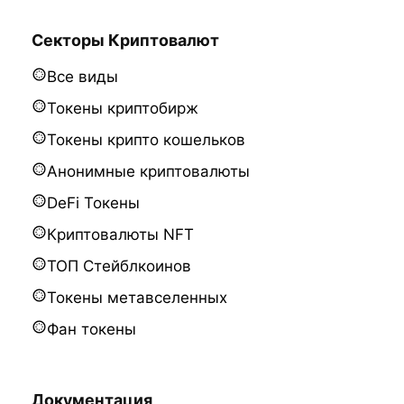
Секторы Криптовалют
Все виды
Токены криптобирж
Токены крипто кошельков
Анонимные криптовалюты
DeFi Токены
Криптовалюты NFT
ТОП Стейблкоинов
Токены метавселенных
Фан токены
Документация