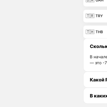
🇺🇦
UAH
🇹🇷
TRY
🇹🇭
THB
Скольк
В начале
— это -
Какой 
В каки