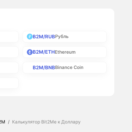
B2M/RUB
Рубль
B2M/ETH
Ethereum
B2M/BNB
Binance Coin
2M
/
Калькулятор Bit2Me к Доллару