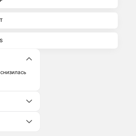
P
T
S
 снизилась