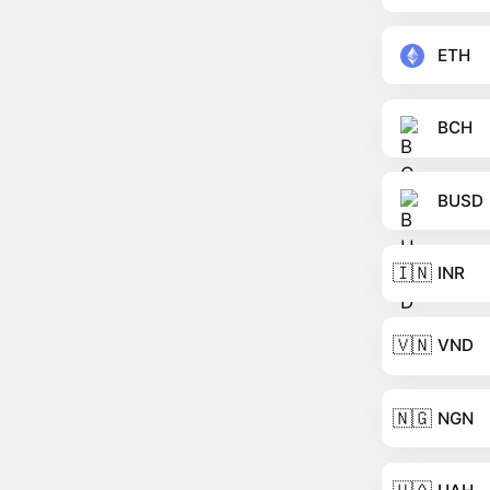
ETH
BCH
BUSD
🇮🇳
INR
🇻🇳
VND
🇳🇬
NGN