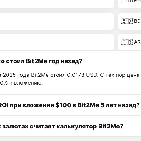
🇵🇭
PH
🇧🇩
BD
🇦🇷
AR
о стоил Bit2Me год назад?
 2025 года Bit2Me стоил 0,0178 USD. С тех пор цена
70% к вложению.
ROI при вложении $100 в Bit2Me 5 лет назад?
х валютах считает калькулятор Bit2Me?