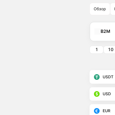
Обзор
B2M
1
10
USDT
USD
EUR