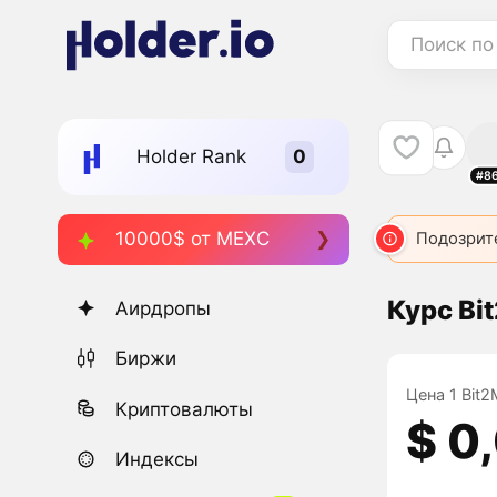
Поиск по
Holder Rank
#8
10000$ от MEXC
Подозрит
Курс Bi
Аирдропы
Биржи
Цена 1 Bit2
Криптовалюты
$ 0
Индексы