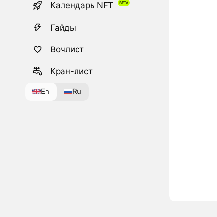
Календарь NFT
Гайды
Вочлист
Кран-лист
En
Ru