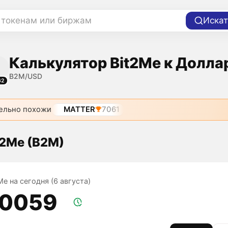
 токенам или биржам
Искат
Калькулятор Bit2Me к Долла
B2M/USD
62
ельно похожи
MATTER
7061
t2Me (B2M)
Me на сегодня (6 августа)
,0059