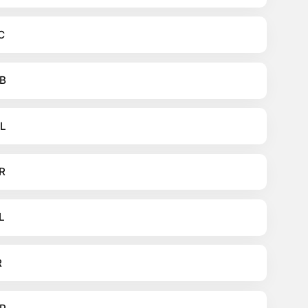
C
B
L
R
L
R