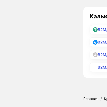
Кальк
B2M
B2M
B2M
B2M
Главная
/
К