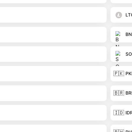
LT
BN
SO
🇵🇰
PK
🇧🇷
BR
🇮🇩
ID