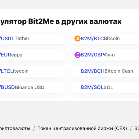
улятор Bit2Me в других валютах
/USDT
B2M/BTC
Tether
Bitcoin
/EUR
B2M/GBP
евро
Фунт
/LTC
B2M/BCH
Litecoin
Bitcoin Cash
/BUSD
B2M/SOL
Binance USD
SOL
риптовалюты
/
Токен централизованной биржи (CEX)
/
B