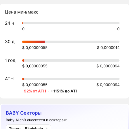
Цена мин/макс
24 ч
0
0
30 д
$ 0,00000055
$ 0,0000014
1 год
$ 0,00000055
$ 0,0000094
ATH
$ 0,00000055
$ 0,0000094
-92% от ATH
·
+1151% до ATH
BABY Секторы
Baby AlienB оноситстя к секторам:
Токены Bitcichain