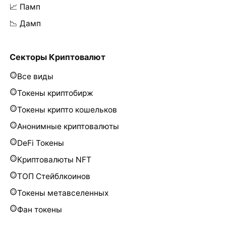
📈 Памп
📉 Дамп
Секторы Криптовалют
Все виды
Токены криптобирж
Токены крипто кошельков
Анонимные криптовалюты
DeFi Токены
Криптовалюты NFT
ТОП Стейблкоинов
Токены метавселенных
Фан токены