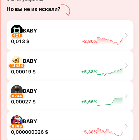
Но вы не их искали?
BABY
421
0,013 $
-2,80%
BABY
13484
0,00019 $
+5,88%
BABY
8244
0,00027 $
+5,66%
BABY
8389
0,000000026 $
-5,38%