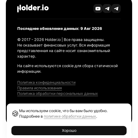
Последнее обновление данных: 9 Авг 2026
© 2017 - 2026 Holder.io | Все права защищены.
Не оказывает финансовых услуг. Вся информация
представленная на сайте носит ознакомительный
характер.
На сайте используются cookie для сбора статической
информации.
Политика конфиденциальности
Правила использования
Политика обработки персональных данных
Продукты
Мы используем cookie, что бы вам было удобно.
🍪
Ethereum GAS Tracker
Подробнее в
политике обработки данных
.
Хорошо