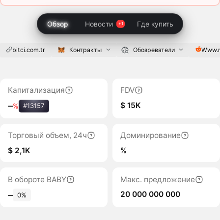
Обзор
Новости
Где купить
bitci.com.tr
Контракты
Обозреватели
Www.r
Капитализация
FDV
$ 15K
‒
%
#13157
Торговый объем, 24ч
Доминирование
$ 2,1K
%
В обороте BABY
Макс. предложение
20 000 000 000
‒
0%