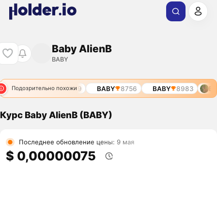
Baby AlienB
BABY
8244
BABY
8389
BABY
8756
BABY
8983
BA
Подозрительно похожи
Курс Baby AlienB (BABY)
Последнее обновление цены: 9 мая
$ 0,00000075