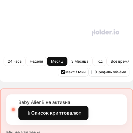
24 часа
Неделя
Месяц
3 Месяца
Год
Всё время
Макс / Мин
Профиль объёма
Baby AlienB не активна.
Список криптовалют
Мы не уверены.