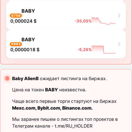
BABY
8756
0,000024 $
-35,05%
BABY
8983
0,0000018 $
-5,26%
Baby AlienB
ожидает листинга на биржах.
Цена на токен
BABY
неизвестна.
Чаще всего первые торги стартуют на биржах
Mexc.com
,
Bybit.com
,
Binance.com
.
Мы заранее пишем о листингах топ проектов в
Телеграм канале -
t.me/RU_HOLDER