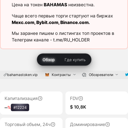
Цена на токен
BAHAMAS
неизвестна.
Чаще всего первые торги стартуют на биржах
Mexc.com
,
Bybit.com
,
Binance.com
.
Мы заранее пишем о листингах топ проектов в
Телеграм канале -
t.me/RU_HOLDER
Обзор
Где купить
bahamastoken.vip
Контракты
Обозреватели
Капитализация
FDV
$ 10,8K
‒
%
#12224
Торговый объем, 24ч
Доминирование