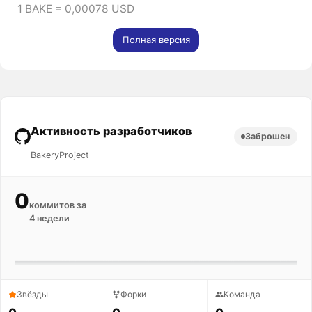
1 BAKE = 0,00078 USD
Полная версия
Активность разработчиков
Заброшен
BakeryProject
0
коммитов за
4 недели
Звёзды
Форки
Команда