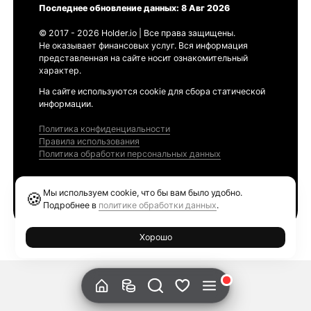
Последнее обновление данных: 8 Авг 2026
© 2017 - 2026 Holder.io | Все права защищены.
Не оказывает финансовых услуг. Вся информация
представленная на сайте носит ознакомительный
характер.
На сайте используются cookie для сбора статической
информации.
Политика конфиденциальности
Правила использования
Политика обработки персональных данных
Продукты
Мы используем cookie, что бы вам было удобно.
🍪
Ethereum GAS Tracker
Подробнее в
политике обработки данных
.
Хорошо