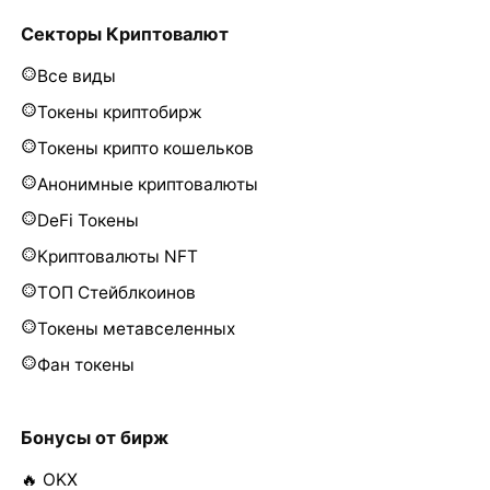
Секторы Криптовалют
Все виды
Токены криптобирж
Токены крипто кошельков
Анонимные криптовалюты
DeFi Токены
Криптовалюты NFT
ТОП Стейблкоинов
Токены метавселенных
Фан токены
Бонусы от бирж
🔥 OKX