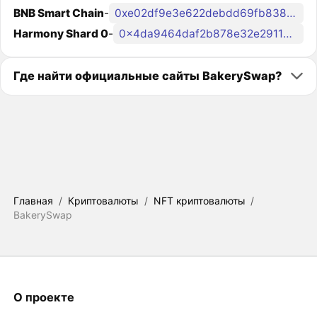
BNB Smart Chain
-
0xe02df9e3e622debdd69fb838bb799e3f168902c5
Harmony Shard 0
-
0x4da9464daf2b878e32e29115e2cfd786fe84692a
Где найти официальные сайты BakerySwap?
Главная
/
Криптовалюты
/
NFT криптовалюты
/
BakerySwap
О проекте