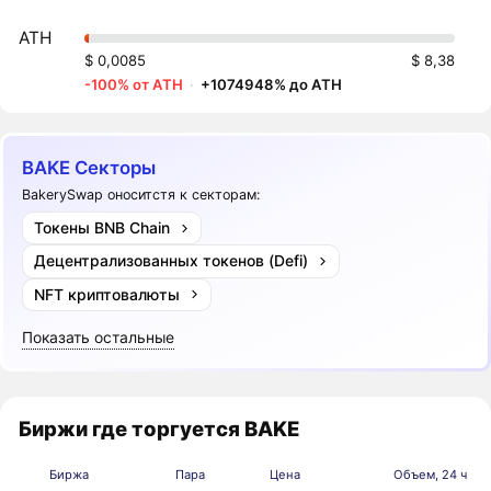
ATH
$ 0,0085
$ 8,38
-100% от ATH
·
+1074948% до ATH
BAKE Секторы
BakerySwap оноситстя к секторам:
Токены BNB Chain
Децентрализованных токенов (Defi)
NFT криптовалюты
Показать остальные
Биржи где торгуется BAKE
Биржа
Пара
Цена
Объем, 24 ч