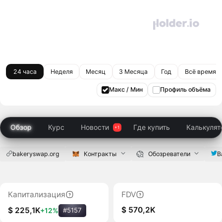
24 часа
Неделя
Месяц
3 Месяца
Год
Всё время
Макс / Мин
Профиль объёма
Обзор
Курс
Новости
Где купить
Калькулят
bakeryswap.org
Контракты
Обозреватели
B
Капитализация
FDV
$ 570,2K
$ 225,1K
+12%
#5157