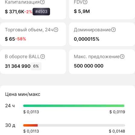
Капитализация
FDV
$ 5,9M
$ 371,6K
-2%
#4503
Торговый объем, 24ч
Доминирование
$ 65
0,000015%
-58%
В обороте BALL
Макс. предложение
500 000 000
31 364 990
6%
Цена мин/макс
24 ч
$ 0,0113
$ 0,0119
30 д
$ 0,0113
$ 0,0148