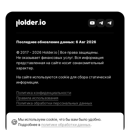
Последнее обновление данных: 6 Авг 2026
© 2017 - 2026 Holder.io | Все права защищены.
Не оказывает финансовых услуг. Вся информация
представленная на сайте носит ознакомительный
характер.
На сайте используются cookie для сбора статической
информации.
Политика конфиденциальности
Правила использования
Политика обработки персональных данных
Продукты
Мы используем cookie, что бы вам было удобно.
🍪
Ethereum GAS Tracker
Подробнее в
политике обработки данных
.