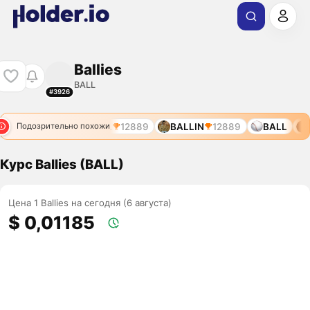
Ballies
BALL
#3926
LLISH
11812
BALL
12889
BALLIN
12889
BALL
B
Подозрительно похожи
Курс Ballies (BALL)
Цена 1 Ballies на сегодня (6 августа)
$ 0,01185