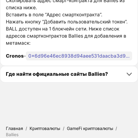
Скопировать адрес смарт-контракта для Ballies из
списка ниже.
Вставить в поле “Адрес смартконтракта”.
Нажать кнопку “Добавить пользовательский токен”.
BALL доступен на 1 блокчейн сети. Ниже список
адресов смартконтрактов Ballies для добавления в
метамаск:
Cronos
-
0x6d96e46ec8938d94aee531daacba3d947eefd114
Где найти официальные сайты Ballies?
Главная
/
Криптовалюты
/
GameFi криптовалюты
/
Ballies