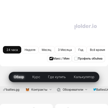
24 часа
Неделя
Месяц
3 Месяца
Год
Всё время
Макс / Мин
Профиль объёма
Обзор
Курс
Где купить
Калькулятор
ballies.gg
Контракты
Обозреватели
BalliesU