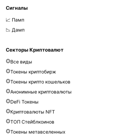
Сигналы
📈 Памп
📉 Дамп
Секторы Криптовалют
Все виды
Токены криптобирж
Токены крипто кошельков
Анонимные криптовалюты
DeFi Токены
Криптовалюты NFT
ТОП Стейблкоинов
Токены метавселенных