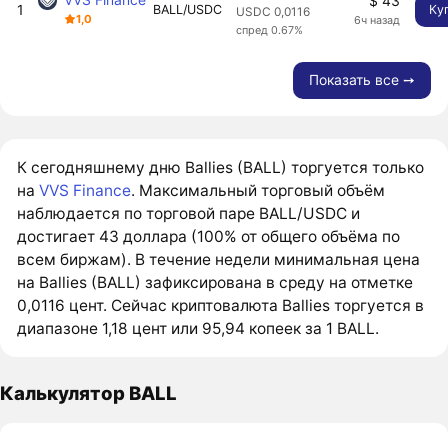
$ 43
1
BALL/USDC
Ку
USDC 0,0116
1,0
6ч назад
спред 0.67%
Показать все ➙
К сегодняшнему дню Ballies (BALL) торгуется только
на
VVS Finance
. Максимальный торговый объём
наблюдается по торговой паре BALL/USDC и
достигает 43 доллара (100% от общего объёма по
всем биржам). В течение недели минимальная цена
на Ballies (BALL) зафиксирована в среду на отметке
0,0116 цент. Сейчас криптовалюта Ballies торгуется в
диапазоне 1,18 цент или 95,94 копеек за 1 BALL.
Калькулятор BALL