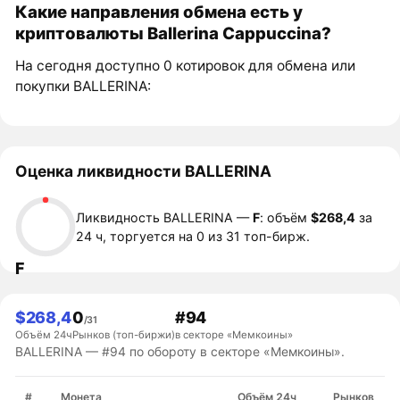
Какие направления обмена есть у
криптовалюты Ballerina Cappuccina?
На сегодня доступно 0 котировок для обмена или
покупки BALLERINA:
Оценка ликвидности BALLERINA
Ликвидность BALLERINA —
F
: объём
$268,4
за
24 ч, торгуется на 0 из 31 топ-бирж.
F
$268,4
0
#94
/31
Объём 24ч
Рынков (топ-биржи)
в секторе «Мемкоины»
BALLERINA — #94 по обороту в секторе «Мемкоины».
#
Монета
Объём 24ч
Рынков