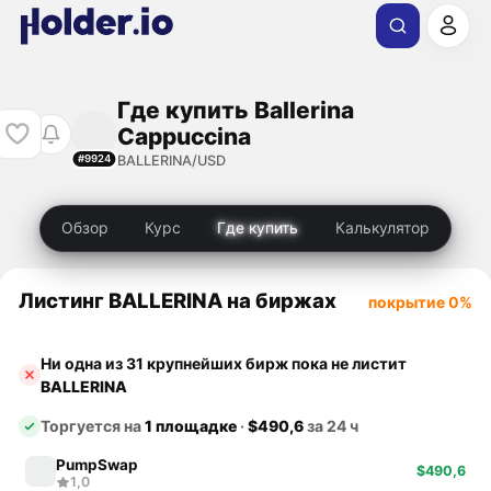
Где купить Ballerina
Cappuccina
BALLERINA/USD
#9924
Обзор
Курс
Где купить
Калькулятор
Листинг BALLERINA на биржах
покрытие 0%
Ни одна из 31 крупнейших бирж пока не листит
BALLERINA
Торгуется на
1 площадке
·
$490,6
за 24 ч
PumpSwap
$490,6
1,0