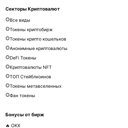
Секторы Криптовалют
Все виды
Токены криптобирж
Токены крипто кошельков
Анонимные криптовалюты
DeFi Токены
Криптовалюты NFT
ТОП Стейблкоинов
Токены метавселенных
Фан токены
Бонусы от бирж
🔥 OKX