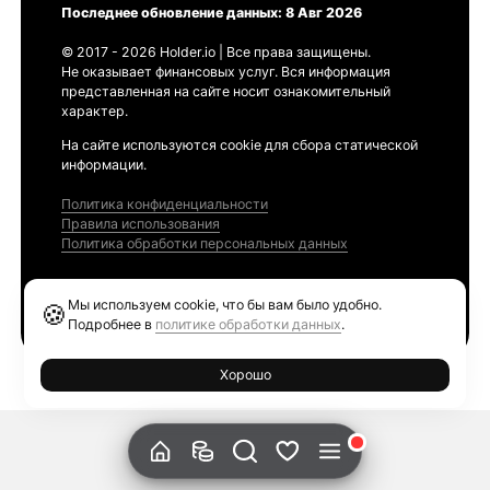
Последнее обновление данных: 8 Авг 2026
© 2017 - 2026 Holder.io | Все права защищены.
Не оказывает финансовых услуг. Вся информация
представленная на сайте носит ознакомительный
характер.
На сайте используются cookie для сбора статической
информации.
Политика конфиденциальности
Правила использования
Политика обработки персональных данных
Продукты
Мы используем cookie, что бы вам было удобно.
🍪
Ethereum GAS Tracker
Подробнее в
политике обработки данных
.
Хорошо