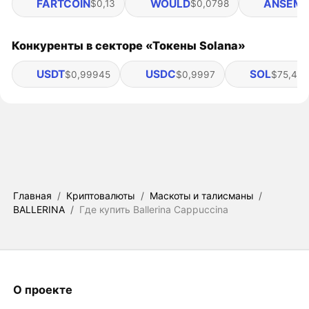
FARTCOIN
WOULD
ANSEM
$0,13
$0,0798
$
Конкуренты в секторе «Токены Solana»
USDT
USDC
SOL
$0,99945
$0,9997
$75,42
Главная
/
Криптовалюты
/
Маскоты и талисманы
/
BALLERINA
/
Где купить Ballerina Cappuccina
О проекте