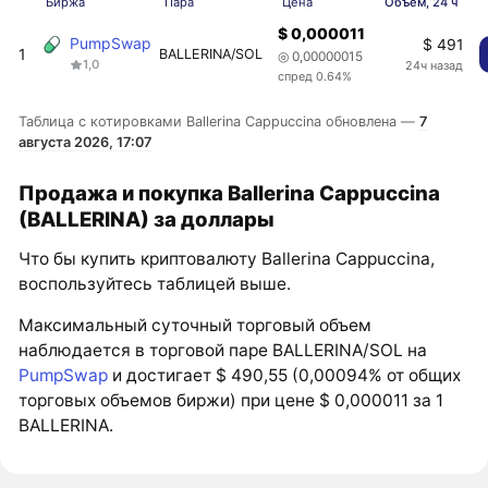
Биржа
Пара
Цена
Объем, 24 ч
$ 0,000011
PumpSwap
$ 491
1
BALLERINA/SOL
◎ 0,00000015
1,0
24ч назад
спред 0.64%
Таблица с котировками Ballerina Cappuccina обновлена —
7
августа 2026, 17:07
Продажа и покупка Ballerina Cappuccina
(BALLERINA) за доллары
Что бы купить криптовалюту Ballerina Cappuccina,
воспользуйтесь таблицей выше.
Максимальный суточный торговый объем
наблюдается в торговой паре BALLERINA/SOL на
PumpSwap
и достигает $ 490,55 (0,00094% от общих
торговых объемов биржи) при цене $ 0,000011 за 1
BALLERINA.