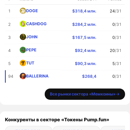
DOGE
1
$318,4 млн.
24
/31
CASHDOG
2
$284,2 млн.
0
/31
JOHN
3
$167,5 млн.
0
/31
PEPE
4
$92,4 млн.
20
/31
TUT
5
$90,3 млн.
5
/31
BALLERINA
94
$268,4
0
/31
Все рынки сектора «Мемкоины»
Конкуренты в секторе «Токены Pump.fun»