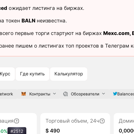
ced
ожидает листинга на биржах.
на токен
BALN
неизвестна.
всего первые торги стартуют на биржах
Mexc.com
,
ранее пишем о листингах топ проектов в Телеграм 
Курс
Где купить
Калькулятор
network
Контракты
Обозреватели
Balance
зация
Торговый объем, 24ч
Доми
$ 490
0,00
40%
#2512