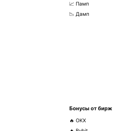
📈 Памп
📉 Дамп
Бонусы от бирж
🔥 OKX
🔥 Bybit