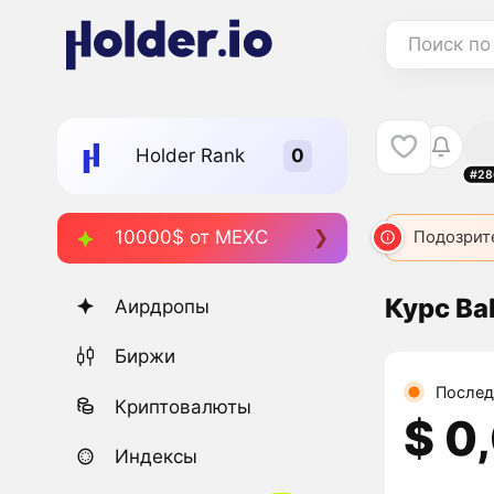
Поиск по
Holder Rank
#28
10000$ от MEXC
Подозрит
Курс Ba
Аирдропы
Биржи
Послед
Криптовалюты
$ 0
Индексы