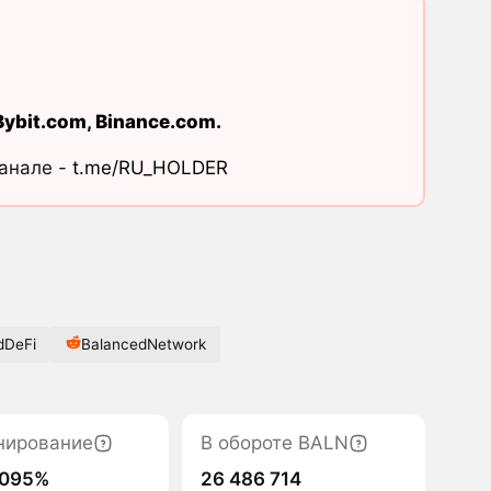
Bybit.com
,
Binance.com
.
канале -
t.me/RU_HOLDER
dDeFi
BalancedNetwork
нирование
В обороте BALN
0095%
26 486 714