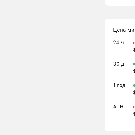
Цена ми
24 ч
30 д
1 год
ATH