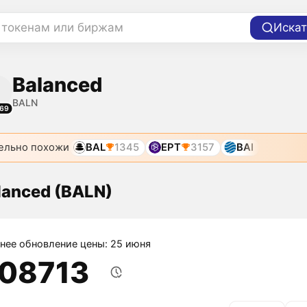
 токенам или биржам
Искат
Balanced
BALN
69
ельно похожи
BAL
1345
EPT
3157
BAI
lanced (BALN)
нее обновление цены: 25 июня
,08713