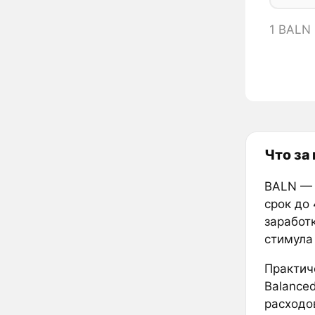
1 BALN 
Что за
BALN — 
срок до 
заработк
стимула
Практич
Balanced
расходо