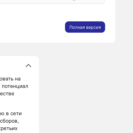
Полная версия
овать на
й потенциал
честве
ю в сети
 сборов,
третьих