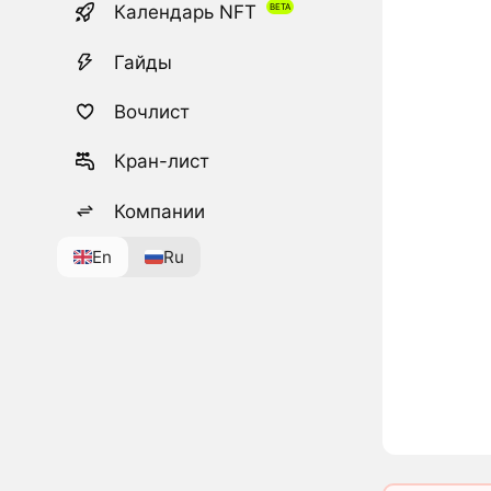
Календарь NFT
Гайды
Вочлист
Кран-лист
Компании
En
Ru