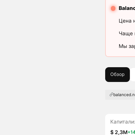
Balan
Цена 
Чаще 
Мы за
Обзор
balanced.
Капитали
$ 2,3M
+1