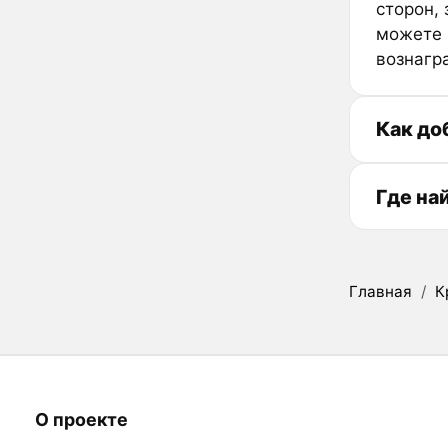
сторон,
можете 
вознагр
Как до
Где на
Главная
/
К
О проекте