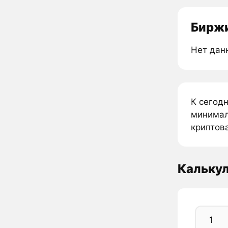
Биржи
Нет дан
К сегод
минимал
криптова
Кальку