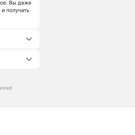
гое. Вы даже
 и получать
anced