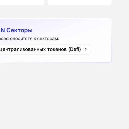
N Секторы
nced оноситстя к секторам:
централизованных токенов (Defi)