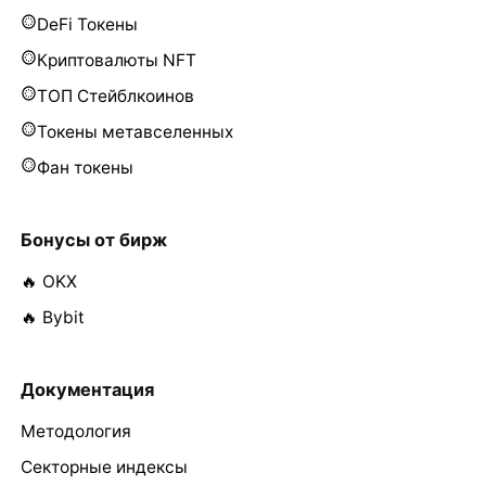
DeFi Токены
Криптовалюты NFT
ТОП Стейблкоинов
Токены метавселенных
Фан токены
Бонусы от бирж
🔥 OKX
🔥 Bybit
Документация
Методология
Секторные индексы