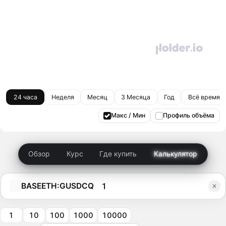
24 часа
Неделя
Месяц
3 Месяца
Год
Всё время
Макс / Мин
Профиль объёма
Обзор
Курс
Где купить
Калькулятор
BASEETH:GUSDCQ
1
10
100
1000
10000