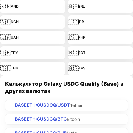
🇻🇳
🇧🇷
VND
BRL
🇳🇬
🇮🇩
NGN
IDR
🇺🇦
🇵🇭
UAH
PHP
🇹🇷
🇧🇩
TRY
BDT
🇹🇭
🇦🇷
THB
ARS
Калькулятор Galaxy USDC Quality (Base) в
других валютах
BASEETH:GUSDCQ/USDT
Tether
BASEETH:GUSDCQ/BTC
Bitcoin
BASEETH:GUSDCQ/RUB
Рубль