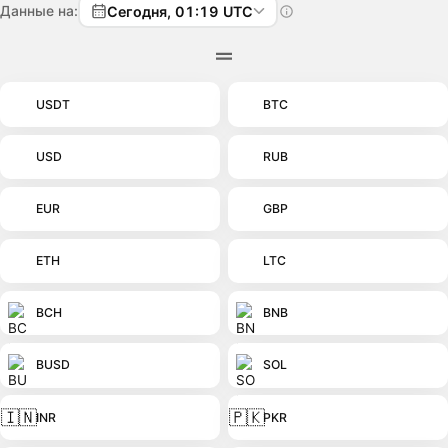
Данные на:
Сегодня, 01:19 UTC
USDT
BTC
USD
RUB
EUR
GBP
ETH
LTC
BCH
BNB
BUSD
SOL
🇮🇳
🇵🇰
INR
PKR