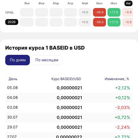
Янв
Фев
Мар
Апр
Май
Июн
Июл
Авг
сред.
+0.0
−68.6
+17.0
−0.9
2026
+0.0
−68.6
+17.0
−0.9
История курса 1 BASEID в USD
По дням
По месяцам
День
Курс BASEID/USD
Изменение, %
0,00000021
+2,12%
05.08
0,00000021
+0,12%
04.08
0,00000021
-3,03%
03.08
0,00000021
+0,72%
30.07
0,00000021
-2,24%
29.07
0,00000022
+2,72%
27.07