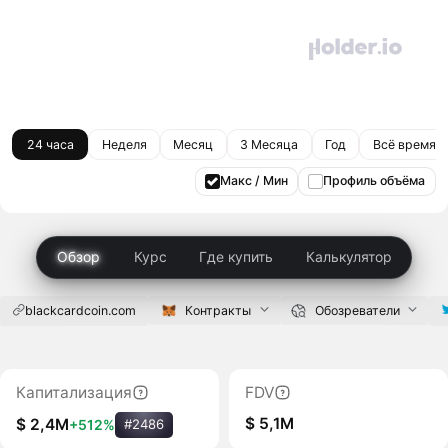
24 часа
Неделя
Месяц
3 Месяца
Год
Всё время
Макс / Мин
Профиль объёма
Обзор
Курс
Где купить
Калькулятор
blackcardcoin.com
Контракты
Обозреватели
Капитализация
FDV
$ 5,1M
$ 2,4M
+512%
#2486