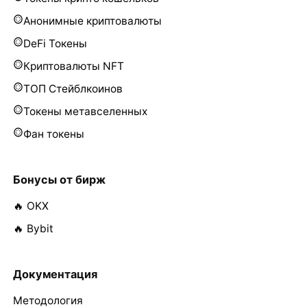
Анонимные криптовалюты
DeFi Токены
Криптовалюты NFT
ТОП Стейблкоинов
Токены метавселенных
Фан токены
Бонусы от бирж
🔥 OKX
🔥 Bybit
Документация
Методология