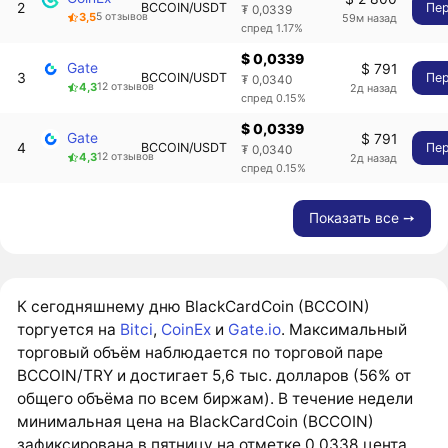
2
BCCOIN/USDT
Пе
₮ 0,0339
3,5
5 отзывов
59м назад
спред 1.17%
$ 0,0339
Gate
$ 791
3
BCCOIN/USDT
Пе
₮ 0,0340
4,3
12 отзывов
2д назад
спред 0.15%
$ 0,0339
Gate
$ 791
4
BCCOIN/USDT
Пе
₮ 0,0340
4,3
12 отзывов
2д назад
спред 0.15%
Показать все ➙
К сегодняшнему дню BlackCardCoin (BCCOIN)
торгуется на
Bitci
,
CoinEx
и
Gate.io
. Максимальный
торговый объём наблюдается по торговой паре
BCCOIN/TRY и достигает 5,6 тыс. долларов (56% от
общего объёма по всем биржам). В течение недели
минимальная цена на BlackCardCoin (BCCOIN)
зафиксирована в пятницу на отметке 0,0338 цента.