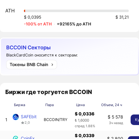
ATH
$ 0,0395
$ 31,21
-100% от ATH
·
+92165% до ATH
BCCOIN Секторы
BlackCardCoin оноситстя к секторам:
Токены BNB Chain
Биржи где торгуется BCCOIN
Биржа
Пара
Цена
Объем, 24 ч
$ 0,0336
SAFEbit
$ 5 578
1
BCCOIN/TRY
К
₺ 1,6000
2,0
3ч назад
спред 1.88%
$ 0,0339
CoinEx
$ 2 800