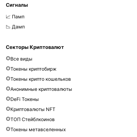
Сигналы
📈 Памп
📉 Дамп
Секторы Криптовалют
Все виды
Токены криптобирж
Токены крипто кошельков
Анонимные криптовалюты
DeFi Токены
Криптовалюты NFT
ТОП Стейблкоинов
Токены метавселенных