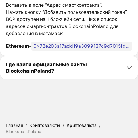
Вставить в поле “Адрес смартконтракта”.
Нажать кнопку “Добавить пользовательский токен”.
BCP доступен на 1 блокчейн сети. Ниже список
адресов смартконтрактов BlockchainPoland для
добавления в метамаск:
Ethereum
-
0x72e203a17add19a3099137c9d7015fd3e2b7dba9
Где найти официальные сайты
BlockchainPoland?
Главная
/
Криптовалюты
/
Криптовалюта
/
BlockchainPoland