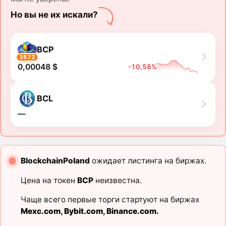
Но вы не их искали?
BCP
3572
0,00048 $
-10,58%
BCL
―
BlockchainPoland
ожидает листинга на биржах.
Цена на токен
BCP
неизвестна.
Чаще всего первые торги стартуют на биржах
Mexc.com
,
Bybit.com
,
Binance.com
.