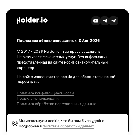
Последнее обновление данных: 8 Авг 2026
© 2017 - 2026 Holder.io | Все права защищены.
Не оказывает финансовых услуг. Вся информация
представленная на сайте носит ознакомительный
характер.
На сайте используются cookie для сбора статической
информации.
Политика конфиденциальности
Правила использования
Политика обработки персональных данных
Продукты
Мы используем cookie, что бы вам было удобно.
🍪
Ethereum GAS Tracker
Подробнее в
политике обработки данных
.