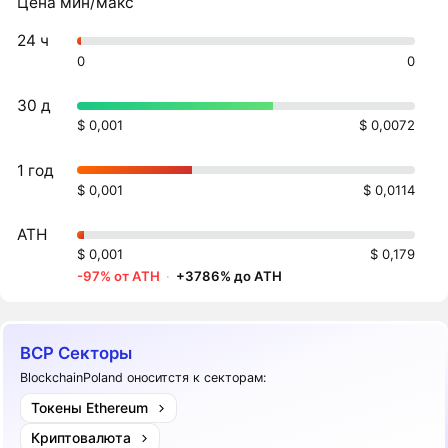
Цена мин/макс
24 ч
0
0
30 д
$ 0,001
$ 0,0072
1 год
$ 0,001
$ 0,0114
ATH
$ 0,001
$ 0,179
-97% от ATH
·
+3786% до ATH
BCP Секторы
BlockchainPoland оноситстя к секторам:
Токены Ethereum
Криптовалюта