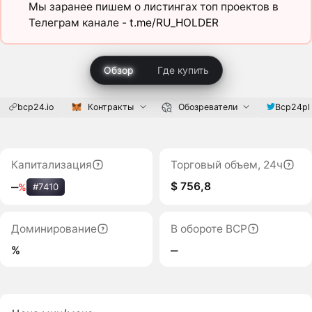
Мы заранее пишем о листингах топ проектов в
Телеграм канале -
t.me/RU_HOLDER
Обзор
Где купить
bcp24.io
Контракты
Обозреватели
Bcp24pl
Капитализация
Торговый объем, 24ч
$ 756,8
‒
%
#7410
Доминирование
В обороте BCP
%
‒