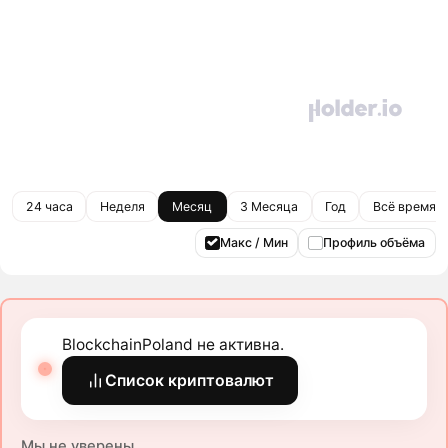
24 часа
Неделя
Месяц
3 Месяца
Год
Всё время
Макс / Мин
Профиль объёма
BlockchainPoland не активна.
Список криптовалют
Мы не уверены.