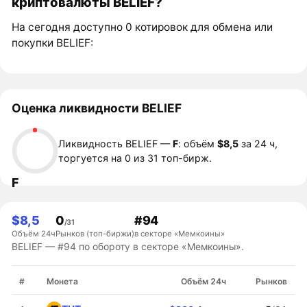
криптовалюты BELIEF?
На сегодня доступно 0 котировок для обмена или
покупки BELIEF:
Оценка ликвидности BELIEF
Ликвидность BELIEF —
F
: объём
$8,5
за 24 ч,
торгуется на 0 из 31 топ-бирж.
F
$8,5
0
#94
/31
Объём 24ч
Рынков (топ-биржи)
в секторе «Мемкоины»
BELIEF — #94 по обороту в секторе «Мемкоины».
#
Монета
Объём 24ч
Рынков