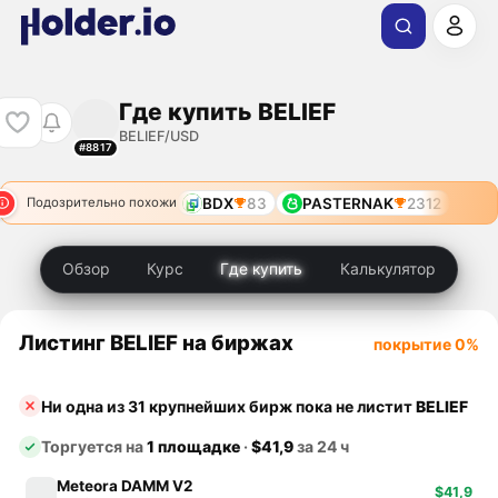
Где купить BELIEF
BELIEF/USD
#8817
BDX
83
PASTERNAK
2312
Подозрительно похожи
Обзор
Курс
Где купить
Калькулятор
Листинг BELIEF на биржах
покрытие 0%
Ни одна из 31 крупнейших бирж пока не листит
BELIEF
Торгуется на
1 площадке
·
$41,9
за 24 ч
Meteora DAMM V2
$41,9