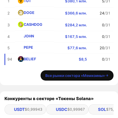
TUT
1
$380,1 млн.
5
/31
DOGE
2
$366,6 млн.
24
/31
CASHDOG
3
$284,2 млн.
0
/31
JOHN
4
$167,5 млн.
0
/31
PEPE
5
$77,6 млн.
20
/31
BELIEF
94
$8,5
0
/31
Все рынки сектора «Мемкоины»
Конкуренты в секторе «Токены Solana»
USDT
USDC
SOL
$0,99943
$0,99967
$75,8