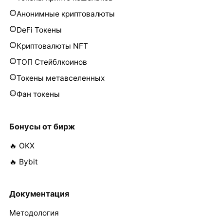
Анонимные криптовалюты
DeFi Токены
Криптовалюты NFT
ТОП Стейблкоинов
Токены метавселенных
Фан токены
Бонусы от бирж
🔥 OKX
🔥 Bybit
Документация
Методология