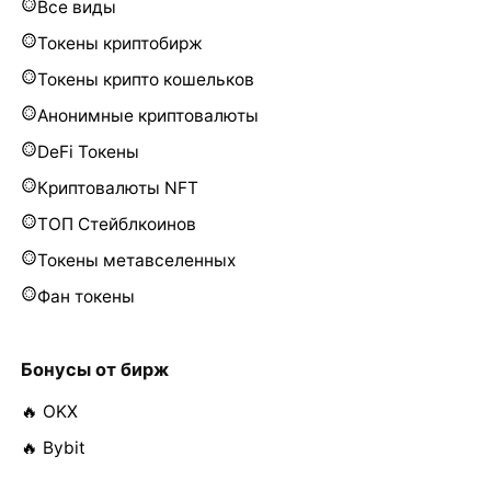
Все виды
Токены криптобирж
Токены крипто кошельков
Анонимные криптовалюты
DeFi Токены
Криптовалюты NFT
ТОП Стейблкоинов
Токены метавселенных
Фан токены
Бонусы от бирж
🔥 OKX
🔥 Bybit