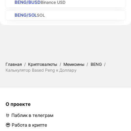
BENG/BUSD
Binance USD
BENG/SOL
SOL
Главная
/
Криптовалюты
/
Мемкоины
/
BENG
/
Калькулятор Based Peng к Доллару
О проекте
🤘 Паблик в телеграм
😎 Работа в крипте