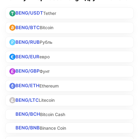
BENG/USDT
Tether
BENG/BTC
Bitcoin
BENG/RUB
Рубль
BENG/EUR
евро
BENG/GBP
Фунт
BENG/ETH
Ethereum
BENG/LTC
Litecoin
BENG/BCH
Bitcoin Cash
BENG/BNB
Binance Coin