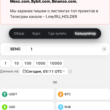
Mexc.com
,
Bybit.com
,
Binance.com
.
Мы заранее пишем о листингах топ проектов в
Телеграм канале -
t.me/RU_HOLDER
Обзор
Курс
Где купить
Калькулятор
BENG
1
10
100
1000
10000
Данные на:
Сегодня, 05:11 UTC
USDT
BTC
USD
RUB