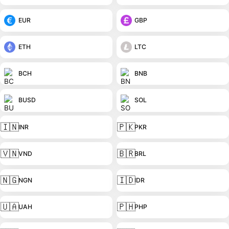
EUR
GBP
ETH
LTC
BCH
BNB
BUSD
SOL
🇮🇳
🇵🇰
INR
PKR
🇻🇳
🇧🇷
VND
BRL
🇳🇬
🇮🇩
NGN
IDR
🇺🇦
🇵🇭
UAH
PHP