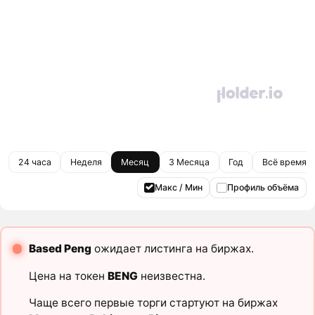
24 часа
Неделя
Месяц
3 Месяца
Год
Всё время
Макс / Мин
Профиль объёма
Based Peng
ожидает листинга на биржах.
Цена на токен
BENG
неизвестна.
Чаще всего первые торги стартуют на биржах