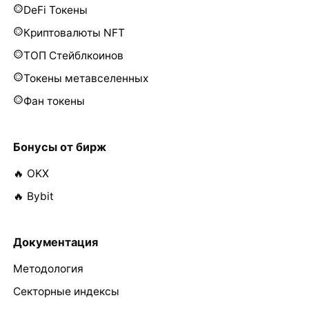
DeFi Токены
Криптовалюты NFT
ТОП Стейблкоинов
Токены метавселенных
Фан токены
Бонусы от бирж
🔥 OKX
🔥 Bybit
Документация
Методология
Секторные индексы