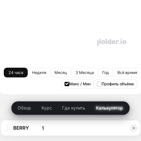
24 часа
Неделя
Месяц
3 Месяца
Год
Всё время
Макс / Мин
Профиль объёма
Обзор
Курс
Где купить
Калькулятор
BERRY