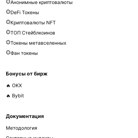
Анонимные криптовалюты
DeFi Токены
Криптовалюты NFT
ТОП Стейблкоинов
Токены метавселенных
Фан токены
Бонусы от бирж
🔥 OKX
🔥 Bybit
Документация
Методология