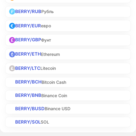
BERRY/RUB
Рубль
BERRY/EUR
евро
BERRY/GBP
Фунт
BERRY/ETH
Ethereum
BERRY/LTC
Litecoin
BERRY/BCH
Bitcoin Cash
BERRY/BNB
Binance Coin
BERRY/BUSD
Binance USD
BERRY/SOL
SOL