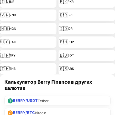
🇮🇳
🇵🇰
INR
PKR
🇻🇳
🇧🇷
VND
BRL
🇳🇬
🇮🇩
NGN
IDR
🇺🇦
🇵🇭
UAH
PHP
🇹🇷
🇧🇩
TRY
BDT
🇹🇭
🇦🇷
THB
ARS
Калькулятор Berry Finance в других
валютах
BERRY/USDT
Tether
BERRY/BTC
Bitcoin