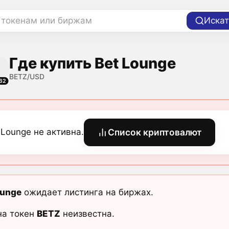
 токенам или биржам
Искат
Где купить Bet Lounge
BETZ/USD
62
 Lounge не активна.
Список криптовалют
ounge
ожидает листинга на биржах.
на токен
BETZ
неизвестна.