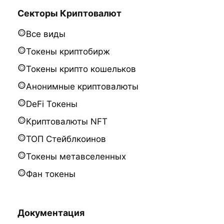
Секторы Криптовалют
Все виды
Токены криптобирж
Токены крипто кошельков
Анонимные криптовалюты
DeFi Токены
Криптовалюты NFT
ТОП Стейблкоинов
Токены метавселенных
Фан токены
Документация