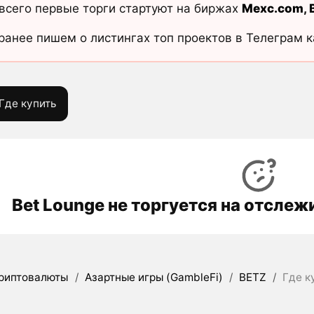
всего первые торги стартуют на биржах
Mexc.com
,
ранее пишем о листингах топ проектов в Телеграм 
Где купить
Bet Lounge не торгуется на отсле
риптовалюты
/
Азартные игры (GambleFi)
/
BETZ
/
Где к