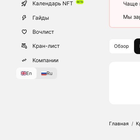
Календарь NFT
Чаще 
Мы за
Гайды
Вочлист
Кран-лист
Обзор
Компании
En
Ru
Главная
/
К