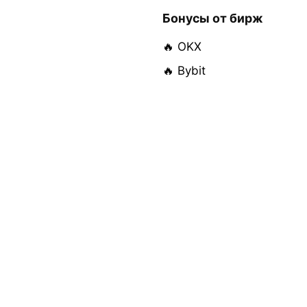
Бонусы от бирж
🔥 OKX
🔥 Bybit