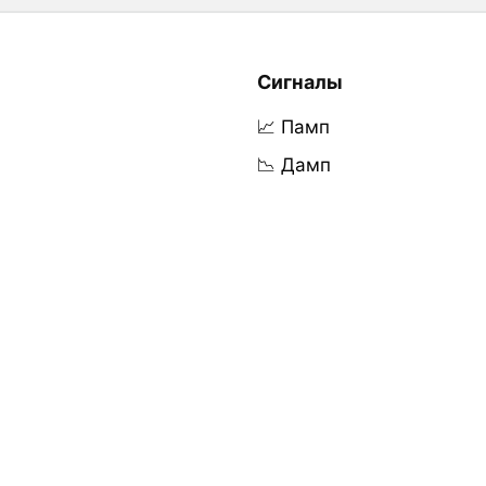
Сигналы
📈 Памп
📉 Дамп