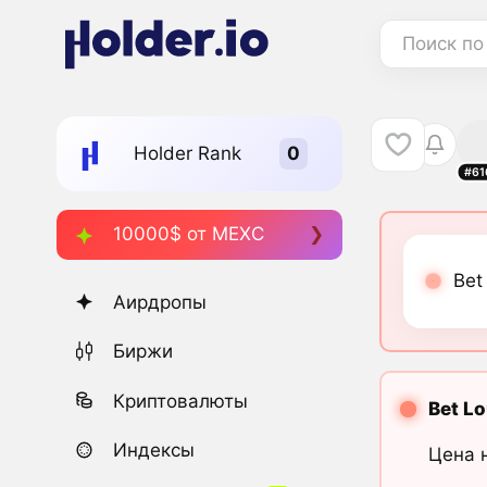
Поиск по
Holder Rank
#61
10000$ от MEXC
Bet
Аирдропы
Биржи
Криптовалюты
Bet L
Индексы
Цена 