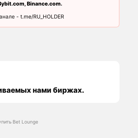
Bybit.com
,
Binance.com
.
канале -
t.me/RU_HOLDER
живаемых нами биржах.
упить Bet Lounge