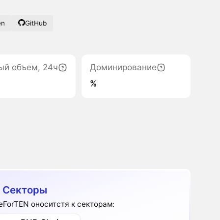
en
GitHub
ый объем, 24ч
Доминирование
%
 Секторы
leForTEN оноситстя к секторам: