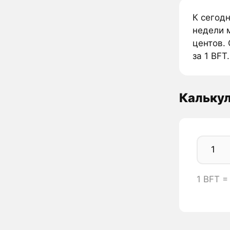
К сегод
недели 
центов. 
за 1 BFT.
Калькул
1 BFT 