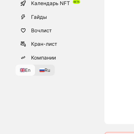
Календарь NFT
Гайды
Вочлист
Кран-лист
Компании
En
Ru