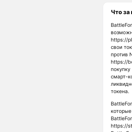
Что за
BattleF
возможн
https://
свои то
против 
https://
покупку
смарт-к
ликвидн
токена.
BattleF
которые
BattleFo
https://