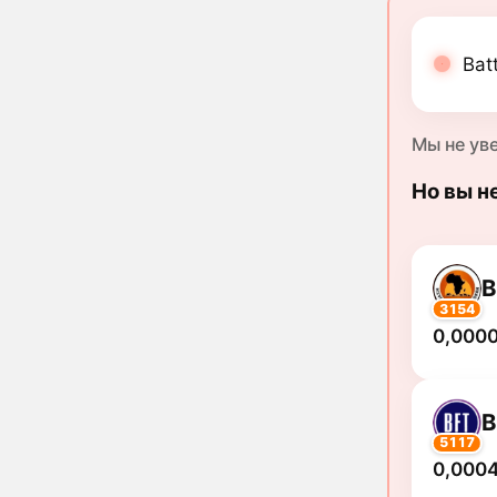
Bat
Мы не ув
Но вы н
B
3154
0,000
B
5117
0,0004