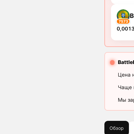
B
7573
0,0013
Battl
Цена 
Чаще 
Мы за
Обзор