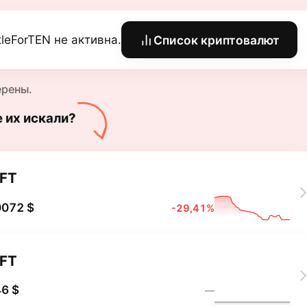
tleForTEN не активна.
Список криптовалют
ерены.
е их искали?
FT
0072 $
-29,41%
FT
6 $
―