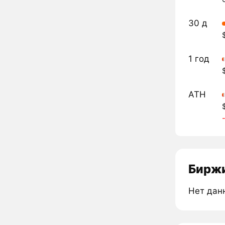
30 д
1 год
ATH
Биржи
Нет дан