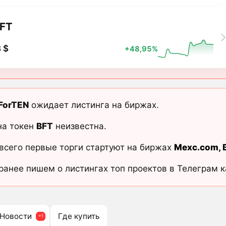
FT
 $
+48,95%
eForTEN
ожидает листинга на биржах.
на токен
BFT
неизвестна.
всего первые торги стартуют на биржах
Mexc.com
,
ранее пишем о листингах топ проектов в Телеграм 
Новости
Где купить