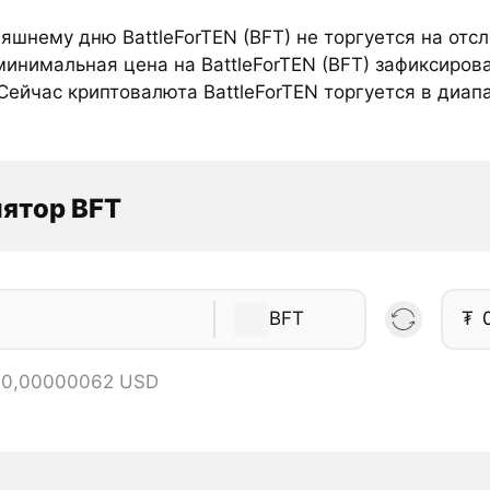
няшнему дню BattleForTEN (BFT) не торгуется на от
минимальная цена на BattleForTEN (BFT) зафиксиров
Сейчас криптовалюта BattleForTEN торгуется в диап
ятор BFT
BFT
₮
= 0,00000062 USD