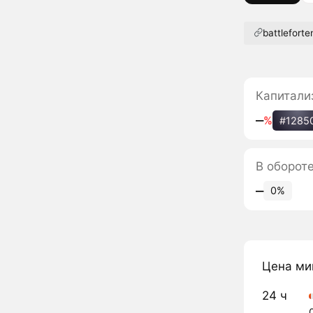
battleforte
Капитали
‒
%
#1285
В оборот
‒
0%
Цена ми
24 ч