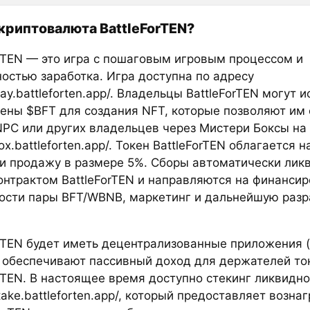
 криптовалюта BattleForTEN?
orTEN — это игра с пошаговым игровым процессом и
остью заработка. Игра доступна по адресу
play.battleforten.app/. Владельцы BattleForTEN могут 
кены $BFT для создания NFT, которые позволяют им
NPC или других владельцев через Мистери Боксы на
box.battleforten.app/. Токен BattleForTEN облагается 
 и продажу в размере 5%. Сборы автоматически лик
онтрактом BattleForTEN и направляются на финанси
ости пары BFT/WBNB, маркетинг и дальнейшую разр
orTEN будет иметь децентрализованные приложения (
 обеспечивают пассивный доход для держателей то
rTEN. В настоящее время доступно стекинг ликвидно
stake.battleforten.app/, который предоставляет возн