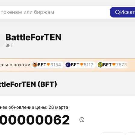
 токенам или биржам
Искат
BattleForTEN
BFT
ельно похожи
BFT
3154
BFT
5117
BFT
7573
ttleForTEN (BFT)
нее обновление цены: 28 марта
,00000062