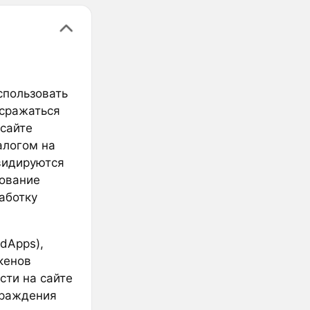
использовать
 сражаться
 сайте
налогом на
видируются
рование
аботку
dApps),
кенов
сти на сайте
аграждения