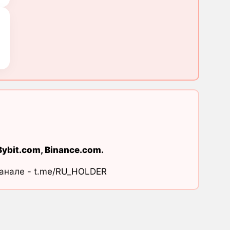
Bybit.com
,
Binance.com
.
канале -
t.me/RU_HOLDER