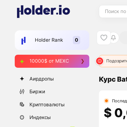
Поиск по
Holder Rank
10000$ от MEXC
Подозрит
Курс Ba
Аирдропы
Биржи
Послед
Криптовалюты
$ 0
Индексы