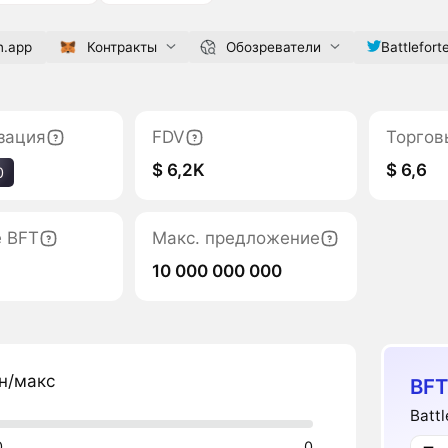
n.app
Контракты
Обозреватели
Battlefort
зация
FDV
Торгов
$ 6,2K
$ 6,6
0
е BFT
Макс. предложение
10 000 000 000
н/макс
BFT
Batt
0
0