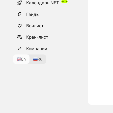
Календарь NFT
Гайды
Вочлист
Кран-лист
Компании
En
Ru