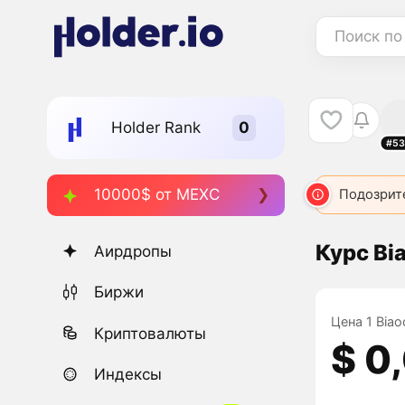
Поиск по
Holder Rank
#53
10000$ от MEXC
Подозрит
Курс Bi
Аирдропы
Биржи
Цена 1 Biao
Криптовалюты
$ 0
Индексы