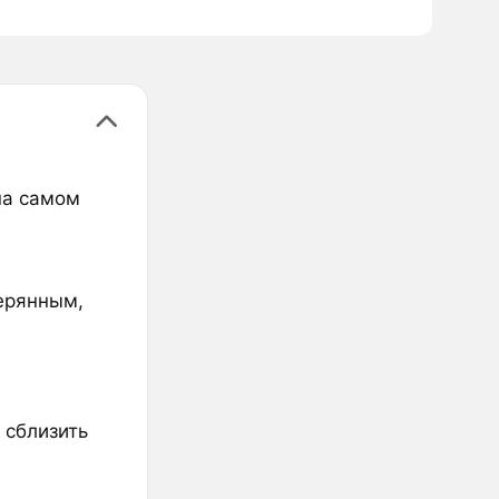
на самом
терянным,
 сблизить