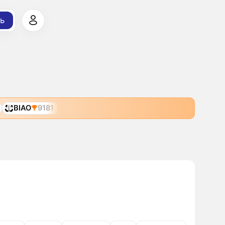
ь
BIAO
9181