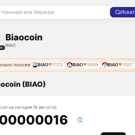
 токенам или биржам
Искат
Biaocoin
BIAO
91
ельно похожи
BIAO
5123
BIAO
5999
BIAO
7057
aocoin (BIAO)
coin на сегодня (8 августа)
,00000016