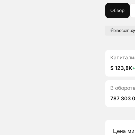
Обзор
biaocoin.x
Капитали
$ 123,8K
В оборот
787 303 
Цена ми