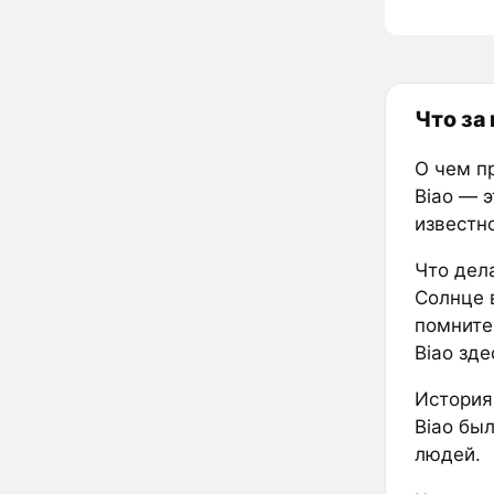
Что за
О чем п
Biao — 
известн
Что дел
Солнце в
помните,
Biao зде
История
Biao бы
людей.