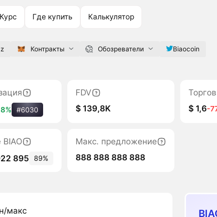
Курс
Где купить
Калькулятор
yz
Контракты
Обозреватели
Biaocoin
зация
FDV
Торгов
$ 139,8K
$ 1,6
-7
+8%
#6030
е BIAO
Макс. предложение
888 888 888 888
022 895
89%
н/макс
BIA