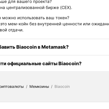
ьше для вашего проекта?
 на централизованной бирже (CEX).
о можно использовать ваш токен?
 это мем-койн без внутренней ценности или ожидан
вой отдачи.
бавить Biaocoin в Metamask?
йти официальные сайты Biaocoin?
риптовалюты
/
Мемкоины
/
Biaocoin