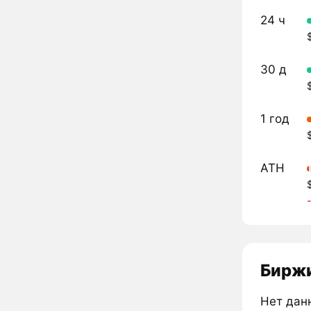
24 ч
30 д
1 год
ATH
Биржи
Нет дан