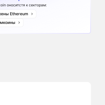
coin оноситстя к секторам:
кены Ethereum
мкоины