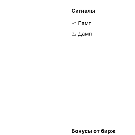
Сигналы
📈 Памп
📉 Дамп
Бонусы от бирж