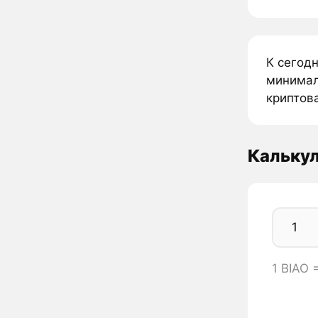
К сегод
минималь
криптова
Калькул
1 BIAO