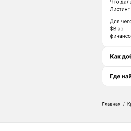
Что дал
Листинг
Для чег
$Biao —
финансо
Как до
Где на
Главная
/
К