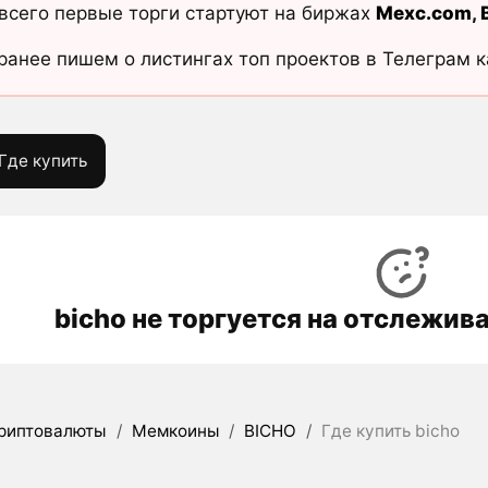
всего первые торги стартуют на биржах
Mexc.com
,
ранее пишем о листингах топ проектов в Телеграм 
Где купить
bicho не торгуется на отслежи
риптовалюты
/
Мемкоины
/
BICHO
/
Где купить bicho