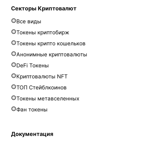
Секторы Криптовалют
Все виды
Токены криптобирж
Токены крипто кошельков
Анонимные криптовалюты
DeFi Токены
Криптовалюты NFT
ТОП Стейблкоинов
Токены метавселенных
Фан токены
Документация