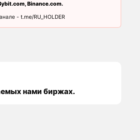
Bybit.com
,
Binance.com
.
канале -
t.me/RU_HOLDER
ваемых нами биржах.