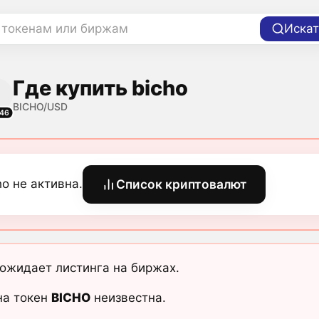
 токенам или биржам
Искат
Где купить bicho
BICHO/USD
46
ho не активна.
Список криптовалют
ожидает листинга на биржах.
на токен
BICHO
неизвестна.