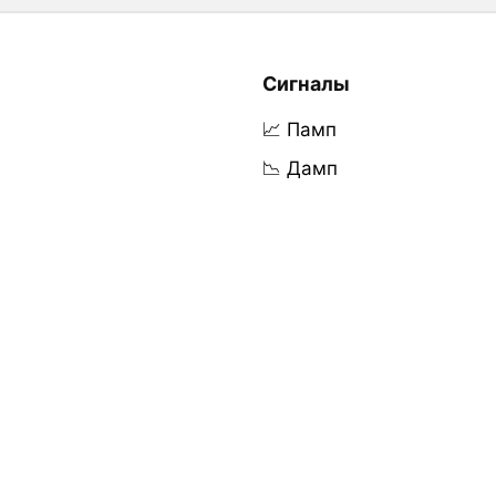
Сигналы
📈 Памп
📉 Дамп