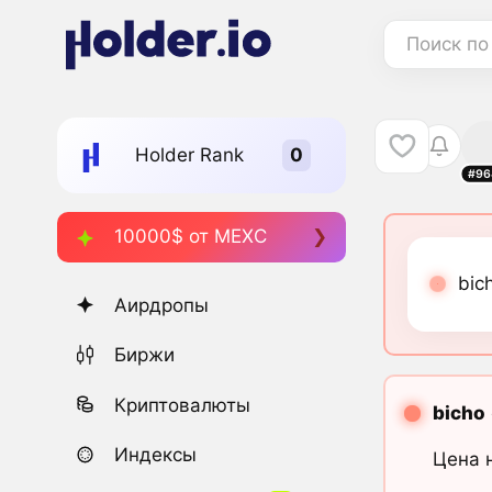
Поиск по
Holder Rank
#96
10000$ от MEXC
bic
Аирдропы
Биржи
Криптовалюты
bicho
Индексы
Цена 