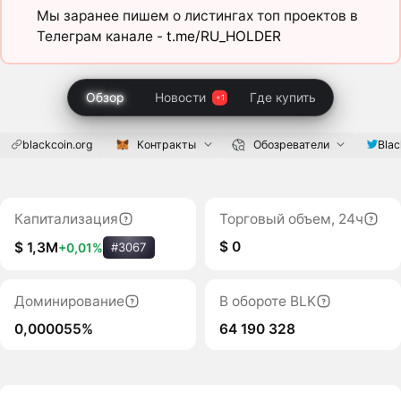
Мы заранее пишем о листингах топ проектов в
Телеграм канале -
t.me/RU_HOLDER
Обзор
Новости
Где купить
blackcoin.org
Контракты
Обозреватели
Bla
Капитализация
Торговый объем, 24ч
$ 0
$ 1,3M
+0,01%
#3067
Доминирование
В обороте BLK
0,000055%
64 190 328