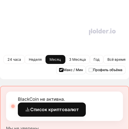
24 часа
Неделя
Месяц
3 Месяца
Год
Всё время
Макс / Мин
Профиль объёма
BlackCoin не активна.
Список криптовалют
Мы не уверены.