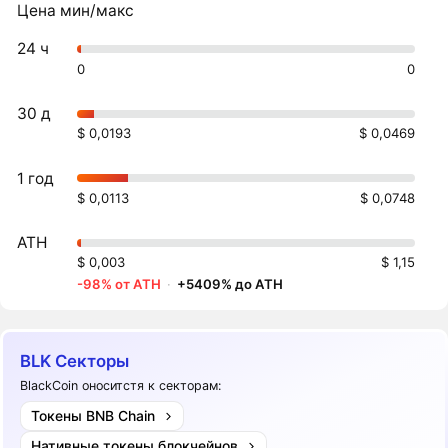
Цена мин/макс
24 ч
0
0
30 д
$ 0,0193
$ 0,0469
1 год
$ 0,0113
$ 0,0748
ATH
$ 0,003
$ 1,15
-98% от ATH
·
+5409% до ATH
BLK Секторы
BlackCoin оноситстя к секторам:
Токены BNB Chain
Нативные токены блокчейнов