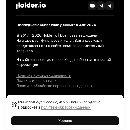
Последнее обновление данных: 8 Авг 2026
© 2017 - 2026 Holder.io | Все права защищены.
Не оказывает финансовых услуг. Вся информация
представленная на сайте носит ознакомительный
характер.
На сайте используются cookie для сбора статической
информации.
Политика конфиденциальности
Правила использования
Политика обработки персональных данных
Продукты
Мы используем cookie, что бы вам было удобно.
🍪
Ethereum GAS Tracker
Подробнее в
политике обработки данных
.
Хорошо