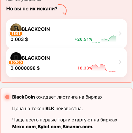
Но вы не их искали?
BLACKCOIN
1893
0,003 $
+26,51%
BLACKCOIN
10300
0,0000098 $
-18,33%
BlackCoin
ожидает листинга на биржах.
Цена на токен
BLK
неизвестна.
Чаще всего первые торги стартуют на биржах
Mexc.com
,
Bybit.com
,
Binance.com
.