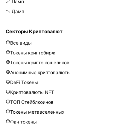
📈 Памп
📉 Дамп
Секторы Криптовалют
Все виды
Токены криптобирж
Токены крипто кошельков
Анонимные криптовалюты
DeFi Токены
Криптовалюты NFT
ТОП Стейблкоинов
Токены метавселенных
Фан токены