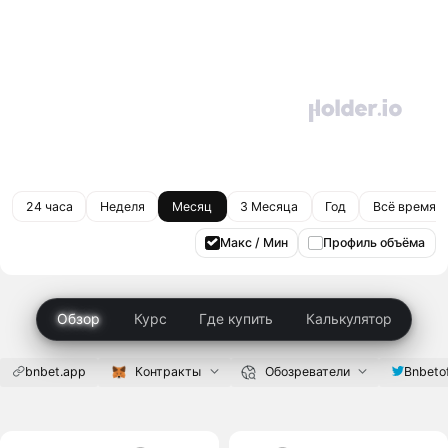
24 часа
Неделя
Месяц
3 Месяца
Год
Всё время
Макс / Мин
Профиль объёма
Обзор
Курс
Где купить
Калькулятор
bnbet.app
Контракты
Обозреватели
Bnbetof