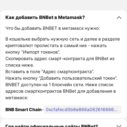
Как добавить BNBet в Metamask?
Что бы добавить BNBET в метамаск нужно:
В кошельке выбрать нужную сеть и далее в разделе
криптовалют пролистать в самый низ - нажать
кнопку “Импорт токенов”.
Скопировать адрес смарт-контракта для BNBet из
списка ниже.
Вставить в поле “Адрес смартконтракта”.
Нажать кнопку “Добавить пользовательский токен”.
BNBET доступен на 1 блокчейн сети. Ниже список
адресов смартконтрактов BNBet для добавления в
метамаск:
BNB Smart Chain
-
0xcfafecd0b8e866a0626166667bb652bec9d14444
Где найти официальные сайты BNBet?