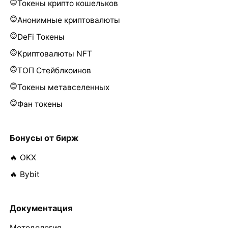
Токены крипто кошельков
Анонимные криптовалюты
DeFi Токены
Криптовалюты NFT
ТОП Стейблкоинов
Токены метавселенных
Фан токены
Бонусы от бирж
🔥 OKX
🔥 Bybit
Документация
Методология