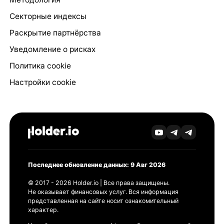
Секторные индексы
Раскрытие партнёрства
Уведомление о рисках
Политика cookie
Настройки cookie
Последнее обновление данных: 9 Авг 2026
© 2017 - 2026 Holder.io | Все права защищены.
Не оказывает финансовых услуг. Вся информация
представленная на сайте носит ознакомительный
характер.