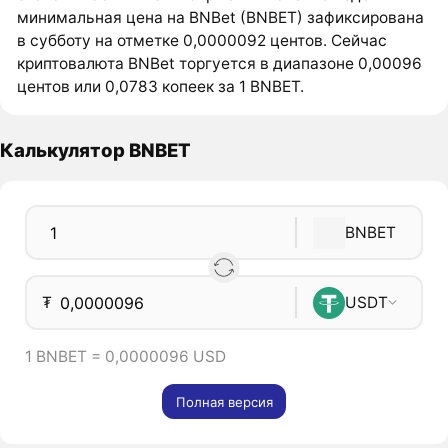
минимальная цена на BNBet (BNBET) зафиксирована
в субботу на отметке 0,0000092 центов. Сейчас
криптовалюта BNBet торгуется в диапазоне 0,00096
центов или 0,0783 копеек за 1 BNBET.
Калькулятор BNBET
BNBET
₮
USDT
1 BNBET = 0,0000096 USD
Полная версия