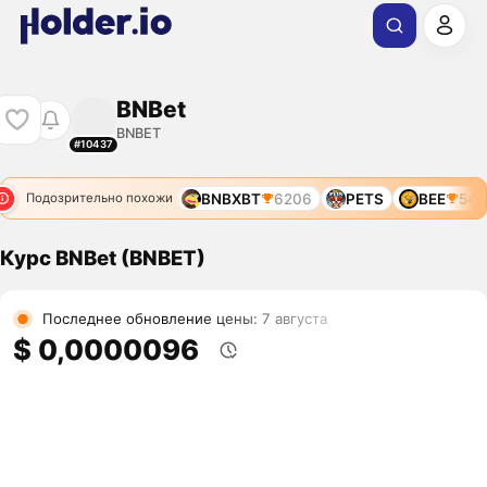
BNBet
BNBET
#10437
BEE
5432
BNBXBT
6206
PETS
BEE
5432
Подозрительно похожи
Курс BNBet (BNBET)
Последнее обновление цены: 7 августа
$ 0,0000096