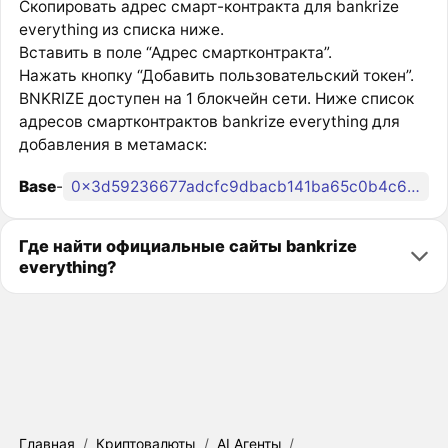
Скопировать адрес смарт-контракта для bankrize
everything из списка ниже.
Вставить в поле “Адрес смартконтракта”.
Нажать кнопку “Добавить пользовательский токен”.
BNKRIZE доступен на 1 блокчейн сети. Ниже список
адресов смартконтрактов bankrize everything для
добавления в метамаск:
Base
-
0x3d59236677adcfc9dbacb141ba65c0b4c6230ba3
Где найти официальные сайты bankrize
everything?
Главная
/
Криптовалюты
/
AI Агенты
/