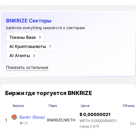
BNKRIZE Секторы
bankrize everything оноситстя к секторам:
Токены Base
AI Криптовалюты
AI Агенты
Показать остальные
Биржи где торгуется BNKRIZE
Биржа
Пара
Цена
Объем, 
$ 0,00000021
Bankr (Base)
1
BNKRIZE/WETH
WETH 0,00000000011
1,0
2д 
спред 0.61%