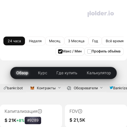
24 часа
Неделя
Месяц
3 Месяца
Год
Всё время
Макс / Мин
Профиль объёма
Обзор
Курс
Где купить
Калькулятор
bankr.bot
Контракты
Обозреватели
Bankriz
Капитализация
FDV
$ 21,5K
$ 21K
+8%
#9289