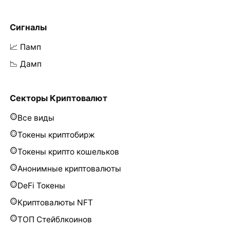
Сигналы
📈 Памп
📉 Дамп
Секторы Криптовалют
Все виды
Токены криптобирж
Токены крипто кошельков
Анонимные криптовалюты
DeFi Токены
Криптовалюты NFT
ТОП Стейблкоинов