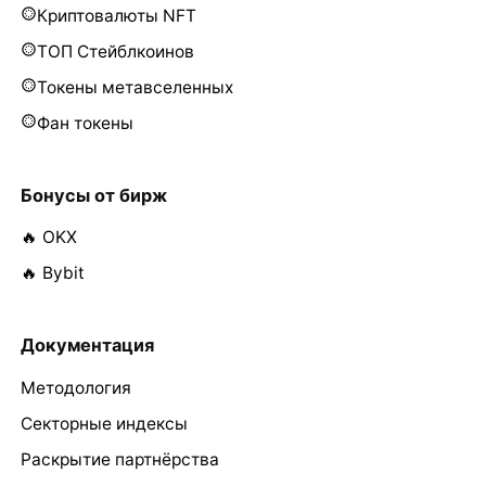
Криптовалюты NFT
ТОП Стейблкоинов
Токены метавселенных
Фан токены
Бонусы от бирж
🔥 OKX
🔥 Bybit
Документация
Методология
Секторные индексы
Раскрытие партнёрства