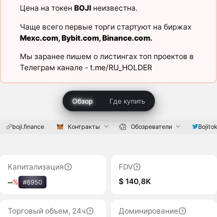
Цена на токен
BOJI
неизвестна.
Чаще всего первые торги стартуют на биржах
Mexc.com
,
Bybit.com
,
Binance.com
.
Мы заранее пишем о листингах топ проектов в
Телеграм канале -
t.me/RU_HOLDER
Обзор
Где купить
boji.finance
Контракты
Обозреватели
Bojito
Капитализация
FDV
$ 140,8K
‒
%
#8950
Торговый объем, 24ч
Доминирование