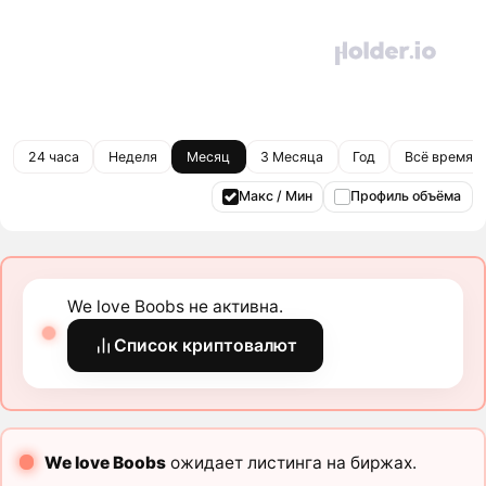
24 часа
Неделя
Месяц
3 Месяца
Год
Всё время
Макс / Мин
Профиль объёма
We love Boobs не активна.
Список криптовалют
We love Boobs
ожидает листинга на биржах.