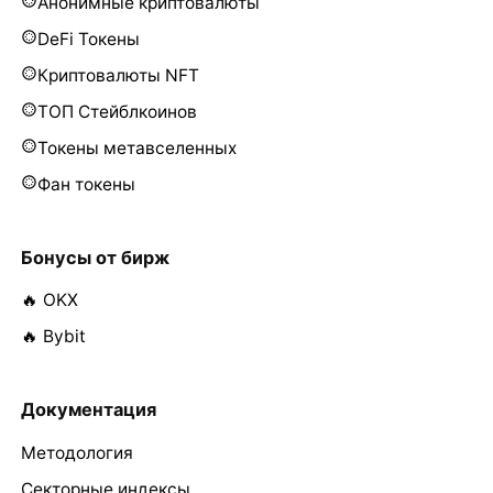
Анонимные криптовалюты
DeFi Токены
Криптовалюты NFT
ТОП Стейблкоинов
Токены метавселенных
Фан токены
Бонусы от бирж
🔥 OKX
🔥 Bybit
Документация
Методология
Секторные индексы