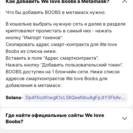
Как добавить We love Boobs в Metamask?
Что бы добавить BOOBS в метамаск нужно:
В кошельке выбрать нужную сеть и далее в разделе
криптовалют пролистать в самый низ - нажать
кнопку “Импорт токенов”.
Скопировать адрес смарт-контракта для We love
Boobs из списка ниже.
Вставить в поле “Адрес смартконтракта”.
Нажать кнопку “Добавить пользовательский токен”.
BOOBS доступен на 1 блокчейн сети. Ниже список
адресов смартконтрактов We love Boobs для
добавления в метамаск:
Solana
-
Dp4fXozKtwgK1cL5KQeeNbuAgFpJtY3FbAvL8JrWpump
Где найти официальные сайты We love
Boobs?