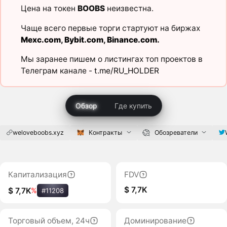
Цена на токен
BOOBS
неизвестна.
Чаще всего первые торги стартуют на биржах
Mexc.com
,
Bybit.com
,
Binance.com
.
Мы заранее пишем о листингах топ проектов в
Телеграм канале -
t.me/RU_HOLDER
Обзор
Где купить
weloveboobs.xyz
Контракты
Обозреватели
Капитализация
FDV
$ 7,7K
$ 7,7K
%
#11208
Торговый объем, 24ч
Доминирование