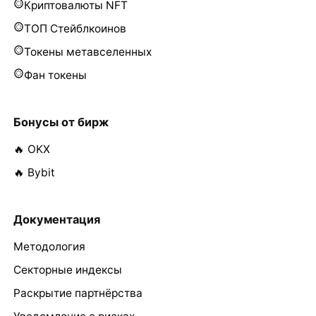
Криптовалюты NFT
ТОП Стейблкоинов
Токены метавселенных
Фан токены
Бонусы от бирж
🔥 OKX
🔥 Bybit
Документация
Методология
Секторные индексы
Раскрытие партнёрства