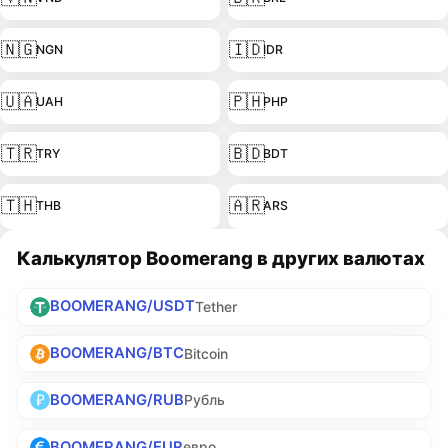
🇳🇬
🇮🇩
NGN
IDR
🇺🇦
🇵🇭
UAH
PHP
🇹🇷
🇧🇩
TRY
BDT
🇹🇭
🇦🇷
THB
ARS
Калькулятор Boomerang в других валютах
BOOMERANG/USDT
Tether
BOOMERANG/BTC
Bitcoin
BOOMERANG/RUB
Рубль
BOOMERANG/EUR
евро