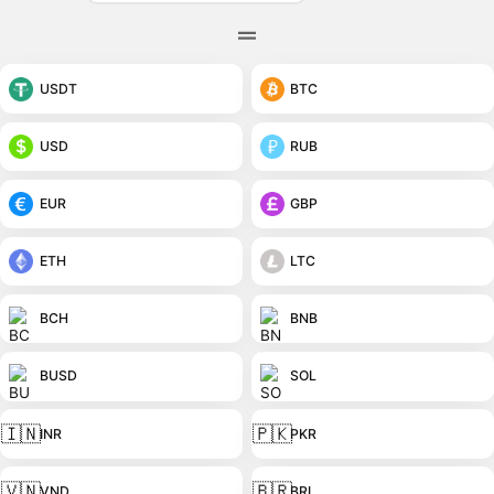
USDT
BTC
USD
RUB
EUR
GBP
ETH
LTC
BCH
BNB
BUSD
SOL
🇮🇳
🇵🇰
INR
PKR
🇻🇳
🇧🇷
VND
BRL