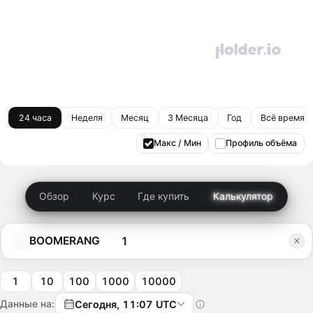
24 часа
Неделя
Месяц
3 Месяца
Год
Всё время
Макс / Мин
Профиль объёма
Обзор
Курс
Где купить
Калькулятор
BOOMERANG
1
10
100
1000
10000
Данные на:
Сегодня, 11:07 UTC