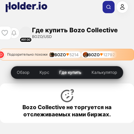
Где купить Bozo Collective
BOZO/USD
#9100
BOZO
5214
BOZO
12792
Подозрительно похожи
Обзор
Курс
Где купить
Калькулятор
Bozo Collective не торгуется на
отслеживаемых нами биржах.