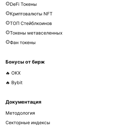
DeFi Токены
Криптовалюты NFT
ТОП Стейблкоинов
Токены метавселенных
Фан токены
Бонусы от бирж
🔥 OKX
🔥 Bybit
Документация
Методология
Секторные индексы