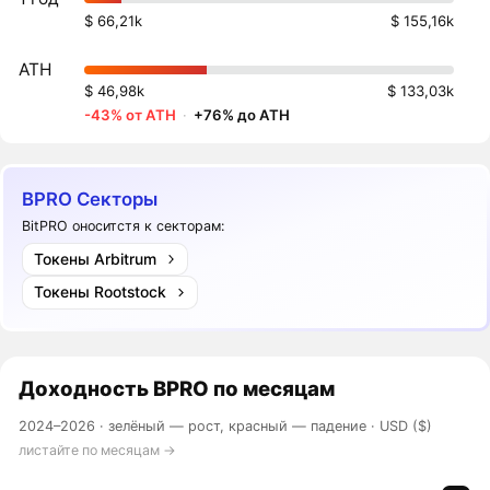
$ 66,21k
$ 155,16k
ATH
$ 46,98k
$ 133,03k
-43% от ATH
·
+76% до ATH
BPRO Секторы
BitPRO оноситстя к секторам:
Токены Arbitrum
Токены Rootstock
Доходность
BPRO
по месяцам
2024–2026 ·
зелёный — рост, красный — падение
· USD ($)
листайте по месяцам →