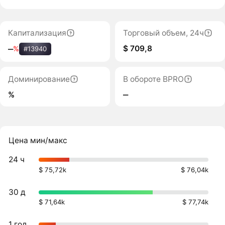
Капитализация
Торговый объем, 24ч
$ 709,8
‒
%
#13940
Доминирование
В обороте BPRO
%
‒
Цена мин/макс
24 ч
$ 75,72k
$ 76,04k
30 д
$ 71,64k
$ 77,74k
1 год