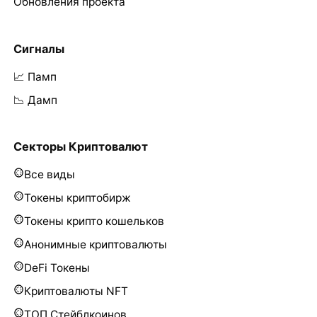
Обновления проекта
Сигналы
📈 Памп
📉 Дамп
Секторы Криптовалют
Все виды
Токены криптобирж
Токены крипто кошельков
Анонимные криптовалюты
DeFi Токены
Криптовалюты NFT
ТОП Стейблкоинов