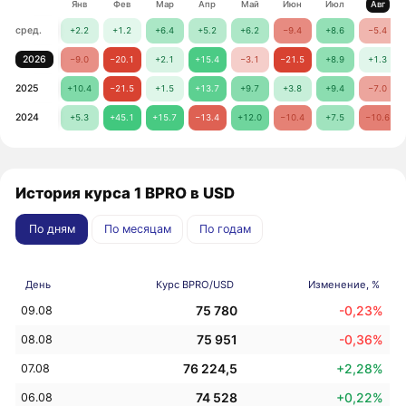
Янв
Фев
Мар
Апр
Май
Июн
Июл
Авг
сред.
+2.2
+1.2
+6.4
+5.2
+6.2
−9.4
+8.6
−5.4
2026
−9.0
−20.1
+2.1
+15.4
−3.1
−21.5
+8.9
+1.3
2025
+10.4
−21.5
+1.5
+13.7
+9.7
+3.8
+9.4
−7.0
2024
+5.3
+45.1
+15.7
−13.4
+12.0
−10.4
+7.5
−10.6
История курса 1 BPRO в USD
По дням
По месяцам
По годам
День
Курс BPRO/USD
Изменение, %
75 780
-0,23%
09.08
75 951
-0,36%
08.08
76 224,5
+2,28%
07.08
74 528
+0,22%
06.08