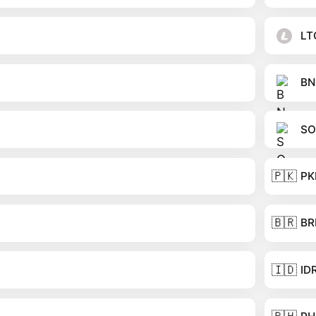
LT
BN
SO
🇵🇰
PK
🇧🇷
BR
🇮🇩
ID