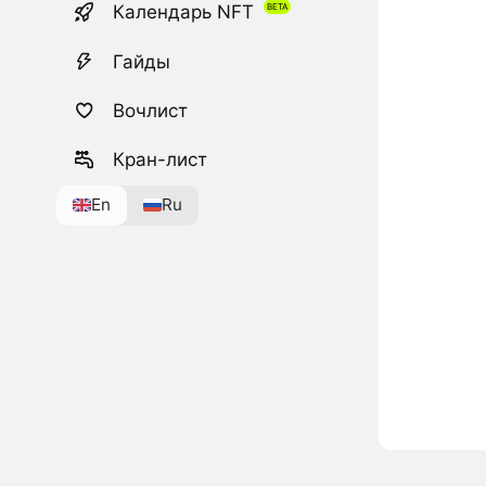
Календарь NFT
Гайды
Вочлист
Кран-лист
En
Ru