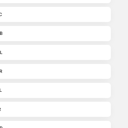
C
B
L
R
L
R