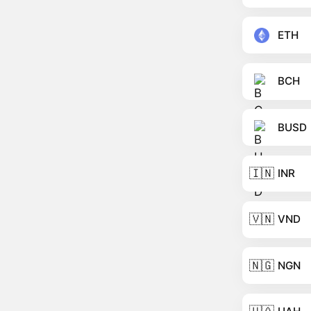
ETH
BCH
BUSD
🇮🇳
INR
🇻🇳
VND
🇳🇬
NGN