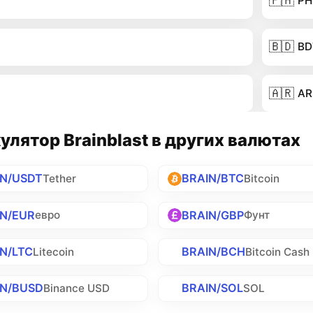
🇵🇭
PH
🇧🇩
BD
🇦🇷
AR
улятор Brainblast в других валютах
IN/USDT
BRAIN/BTC
Tether
Bitcoin
IN/EUR
BRAIN/GBP
евро
Фунт
N/LTC
BRAIN/BCH
Litecoin
Bitcoin Cash
IN/BUSD
BRAIN/SOL
Binance USD
SOL