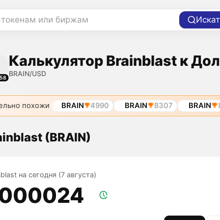
 токенам или биржам
Искат
Калькулятор Brainblast к До
BRAIN/USD
58
ельно похожи
BRAIN
4990
BRAIN
8307
BRAIN
inblast (BRAIN)
nblast на сегодня (7 августа)
,000024