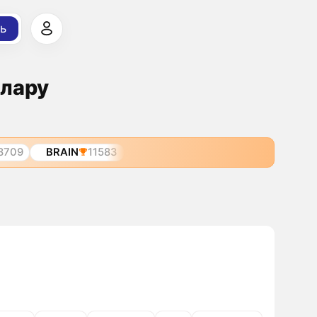
ь
ллару
8709
BRAIN
11583