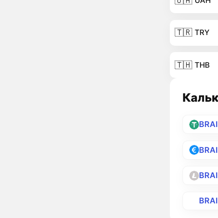
🇺🇦
UAH
🇹🇷
TRY
🇹🇭
THB
Кальк
BRA
BRA
BRAI
BRA