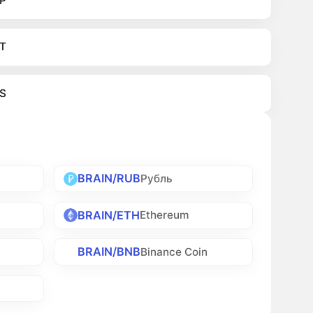
P
T
S
BRAIN/RUB
Рубль
BRAIN/ETH
Ethereum
BRAIN/BNB
Binance Coin