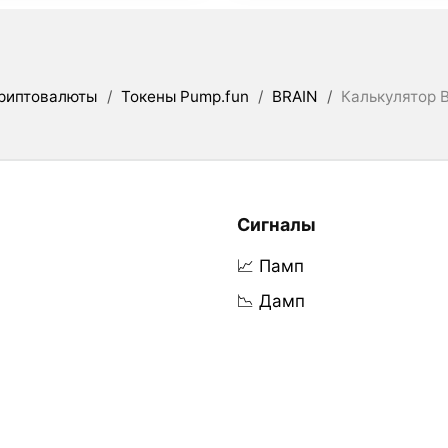
риптовалюты
/
Токены Pump.fun
/
BRAIN
/
Калькулятор B
Сигналы
📈 Памп
📉 Дамп