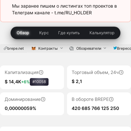
Мы заранее пишем о листингах топ проектов в
Телеграм канале -
t.me/RU_HOLDER
Обзор
Курс
Где купить
Калькулятор
brepe.net
Контракты
Обозреватели
Brepeco
Капитализация
Торговый объем, 24ч
$ 2,1
$ 14,4K
+6%
#10058
Доминирование
В обороте BREPE
0,00000059%
420 685 766 125 250