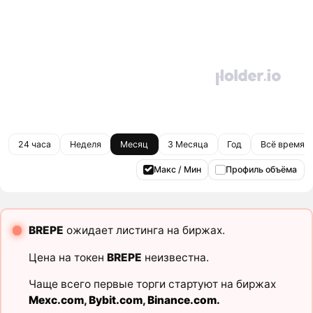
24 часа
Неделя
Месяц
3 Месяца
Год
Всё время
Макс / Мин
Профиль объёма
BREPE
ожидает листинга на биржах.
Цена на токен
BREPE
неизвестна.
Чаще всего первые торги стартуют на биржах
Mexc.com
,
Bybit.com
,
Binance.com
.