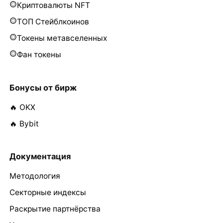
Криптовалюты NFT
ТОП Стейблкоинов
Токены метавселенных
Фан токены
Бонусы от бирж
🔥 OKX
🔥 Bybit
Документация
Методология
Секторные индексы
Раскрытие партнёрства