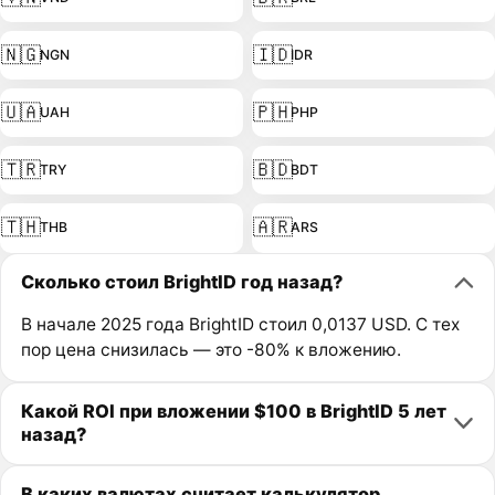
🇳🇬
🇮🇩
NGN
IDR
🇺🇦
🇵🇭
UAH
PHP
🇹🇷
🇧🇩
TRY
BDT
🇹🇭
🇦🇷
THB
ARS
Сколько стоил BrightID год назад?
В начале 2025 года BrightID стоил 0,0137 USD. С тех
пор цена снизилась — это -80% к вложению.
Какой ROI при вложении $100 в BrightID 5 лет
назад?
В каких валютах считает калькулятор