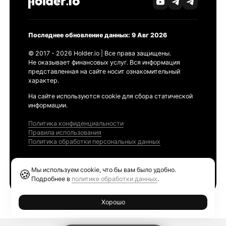
Последнее обновление данных: 9 Авг 2026
© 2017 - 2026 Holder.io | Все права защищены.
Не оказывает финансовых услуг. Вся информация
представленная на сайте носит ознакомительный
характер.
На сайте используются cookie для сбора статической
информации.
Политика конфиденциальности
Правила использования
Политика обработки персональных данных
Продукты
Мы используем cookie, что бы вам было удобно.
🍪
Ethereum GAS Tracker
Подробнее в
политике обработки данных
.
Хорошо