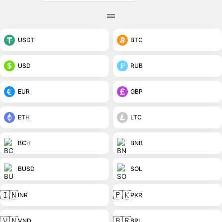
USDT
BTC
USD
RUB
EUR
GBP
ETH
LTC
BCH
BNB
BUSD
SOL
🇮🇳
🇵🇰
INR
PKR
🇻🇳
🇧🇷
VND
BRL