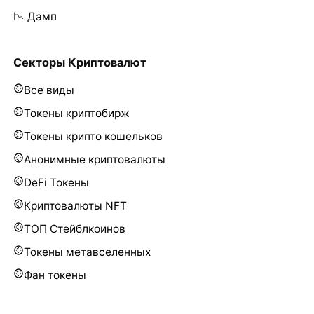
📉 Дамп
Секторы Криптовалют
Все виды
Токены криптобирж
Токены крипто кошельков
Анонимные криптовалюты
DeFi Токены
Криптовалюты NFT
ТОП Стейблкоинов
Токены метавселенных
Фан токены