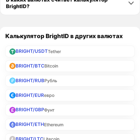
BrightID?
Калькулятор BrightID в других валютах
BRIGHT/USDT
Tether
BRIGHT/BTC
Bitcoin
BRIGHT/RUB
Рубль
BRIGHT/EUR
евро
BRIGHT/GBP
Фунт
BRIGHT/ETH
Ethereum
BRIGHT/LTC
Litecoin