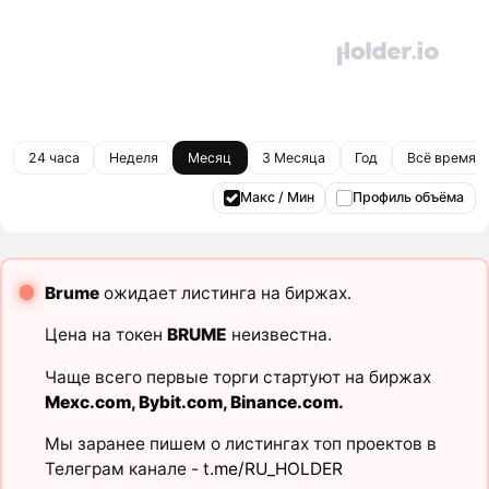
24 часа
Неделя
Месяц
3 Месяца
Год
Всё время
Макс / Мин
Профиль объёма
Brume
ожидает листинга на биржах.
Цена на токен
BRUME
неизвестна.
Чаще всего первые торги стартуют на биржах
Mexc.com
,
Bybit.com
,
Binance.com
.
Мы заранее пишем о листингах топ проектов в
Телеграм канале -
t.me/RU_HOLDER