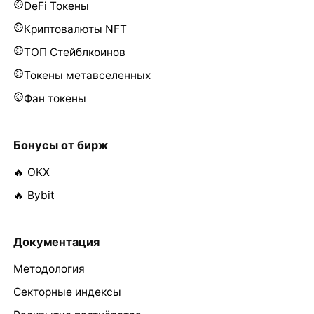
DeFi Токены
Криптовалюты NFT
ТОП Стейблкоинов
Токены метавселенных
Фан токены
Бонусы от бирж
🔥 OKX
🔥 Bybit
Документация
Методология
Секторные индексы