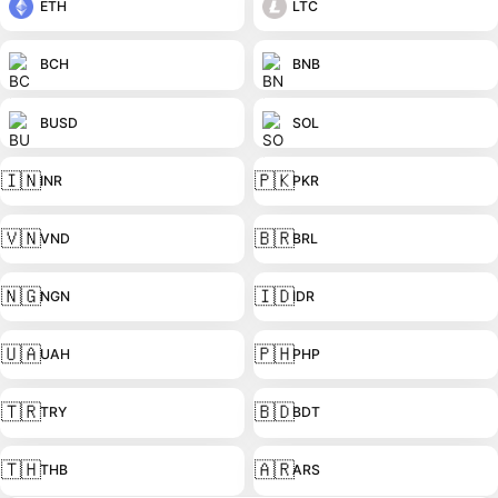
ETH
LTC
BCH
BNB
BUSD
SOL
🇮🇳
🇵🇰
INR
PKR
🇻🇳
🇧🇷
VND
BRL
🇳🇬
🇮🇩
NGN
IDR
🇺🇦
🇵🇭
UAH
PHP
🇹🇷
🇧🇩
TRY
BDT
🇹🇭
🇦🇷
THB
ARS