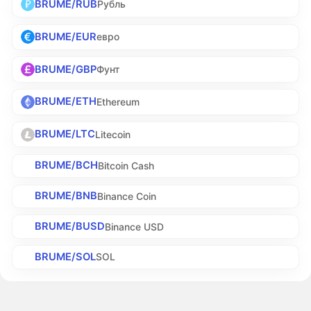
BRUME/RUB
Рубль
BRUME/EUR
евро
BRUME/GBP
Фунт
BRUME/ETH
Ethereum
BRUME/LTC
Litecoin
BRUME/BCH
Bitcoin Cash
BRUME/BNB
Binance Coin
BRUME/BUSD
Binance USD
BRUME/SOL
SOL