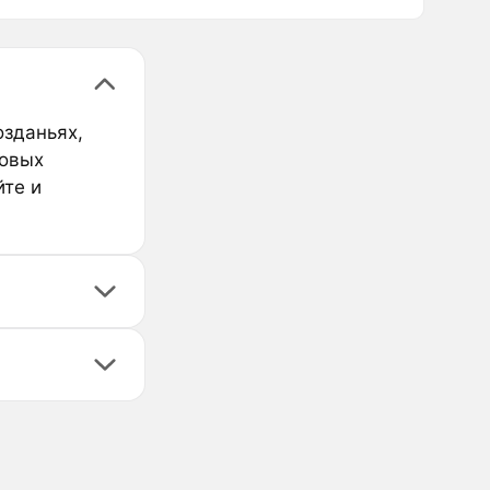
озданьях,
ровых
йте и