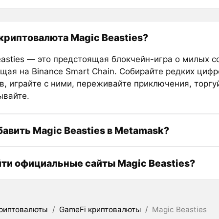
 криптовалюта Magic Beasties?
easties — это предстоящая блокчейн-игра о милых с
щая на Binance Smart Chain. Собирайте редких циф
в, играйте с ними, переживайте приключения, торгу
ывайте.
бавить Magic Beasties в Metamask?
йти официальные сайты Magic Beasties?
риптовалюты
/
GameFi криптовалюты
/
Magic Beasties