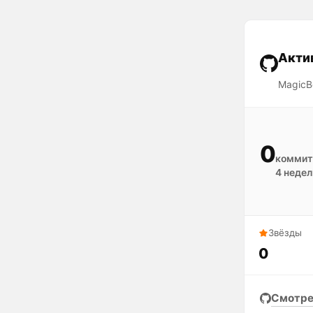
Акти
MagicBe
0
коммит
4 недел
Звёзды
0
Смотре