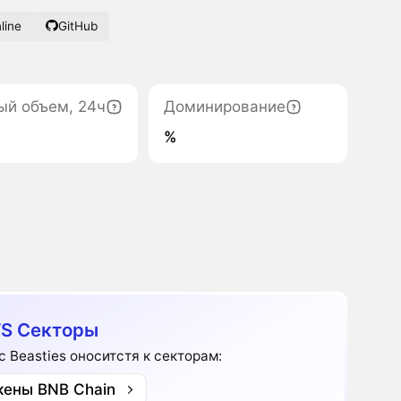
line
GitHub
ый объем, 24ч
Доминирование
%
S Секторы
c Beasties оноситстя к секторам:
кены BNB Chain