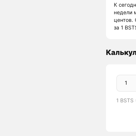
К сегод
недели 
центов. 
за 1 BST
Кальку
1 BSTS