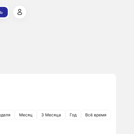
ь
еделя
Месяц
3 Месяца
Год
Всё время