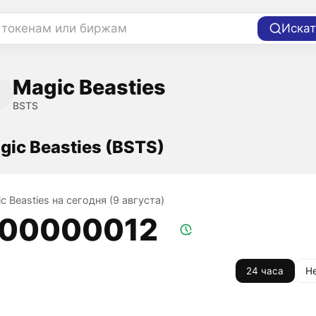
 токенам или биржам
Искат
Magic Beasties
BSTS
gic Beasties (BSTS)
c Beasties на сегодня (9 августа)
,00000012
24 часа
Н