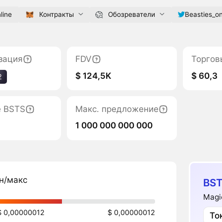
line
Контракты
Обозреватели
Beasties_on
зация
FDV
Торгов
$ 124,5K
$ 60,3
2
е BSTS
Макс. предложение
1 000 000 000 000
н/макс
BST
Magi
$ 0,00000012
$ 0,00000012
То