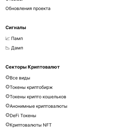
Обновления проекта
Сигналы
📈 Памп
📉 Дамп
Секторы Криптовалют
Все виды
Токены криптобирж
Токены крипто кошельков
Анонимные криптовалюты
DeFi Токены
Криптовалюты NFT