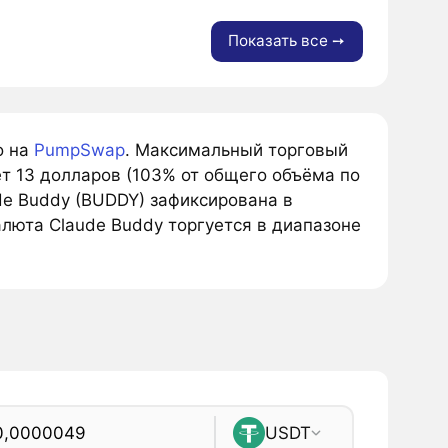
Показать все ➙
о на
PumpSwap
. Максимальный торговый
т 13 долларов (103% от общего объёма по
de Buddy (BUDDY) зафиксирована в
люта Claude Buddy торгуется в диапазоне
USDT