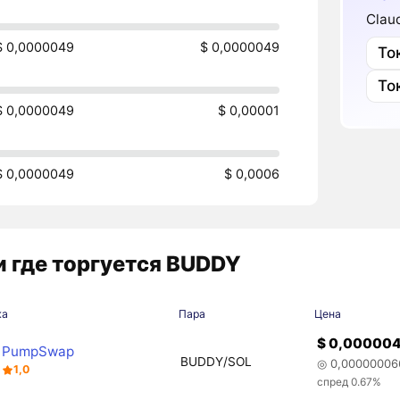
Clau
$ 0,0000049
$ 0,0000049
То
То
$ 0,0000049
$ 0,00001
$ 0,0000049
$ 0,0006
 где торгуется BUDDY
жа
Пара
Цена
$ 0,00000
PumpSwap
BUDDY/SOL
◎ 0,00000006
1,0
спред 0.67%