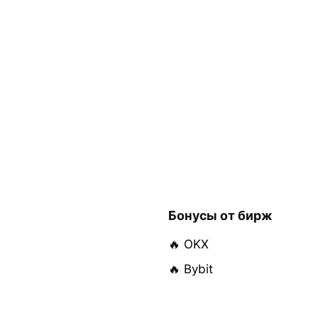
Бонусы от бирж
🔥 OKX
🔥 Bybit