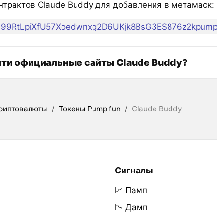
нтрактов Claude Buddy для добавления в метамаск:
99RtLpiXfU57Xoedwnxg2D6UKjk8BsG3ES876z2kpum
йти официальные сайты Claude Buddy?
риптовалюты
/
Токены Pump.fun
/
Claude Buddy
Сигналы
📈 Памп
📉 Дамп