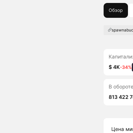
Обзор
spawnabu
Капитали
$ 4K
-34%
В оборот
813 422 
Цена ми