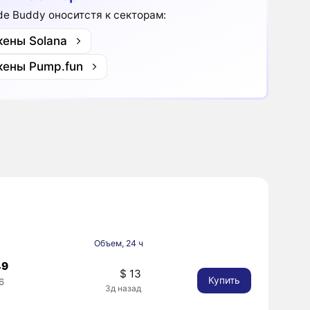
de Buddy оноситстя к секторам:
кены Solana
кены Pump.fun
Объем, 24 ч
49
$ 13
Купить
6
3д назад