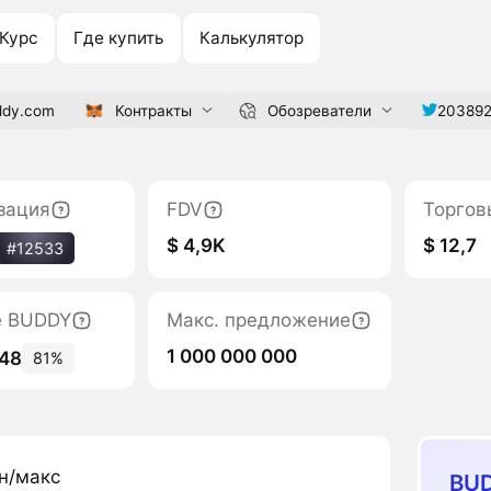
Курс
Где купить
Калькулятор
ddy.com
Контракты
Обозреватели
203892
зация
FDV
Торгов
$ 4,9K
$ 12,7
#12533
е BUDDY
Макс. предложение
1 000 000 000
748
81%
н/макс
BU