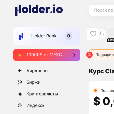
Поиск по
Holder Rank
#11
10000$ от MEXC
Подозрит
Курс Cl
Аирдропы
Биржи
Послед
Криптовалюты
$ 0
Индексы