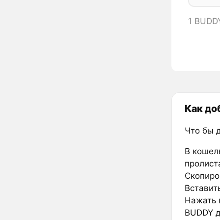
1 BUDD
Как до
Что бы 
В кошел
пролиста
Скопиро
Вставить
Нажать к
BUDDY д