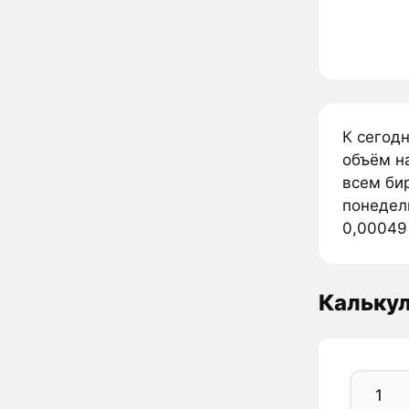
К сегод
объём н
всем би
понедел
0,00049 
Кальку