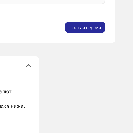
Полная версия
валют
иска ниже.