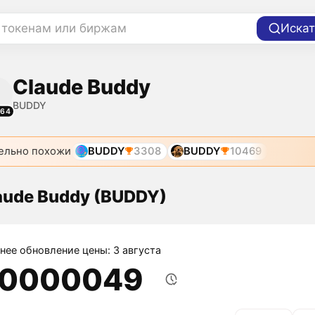
 токенам или биржам
Искат
Claude Buddy
BUDDY
964
ельно похожи
BUDDY
3308
BUDDY
10469
aude Buddy (BUDDY)
нее обновление цены: 3 августа
,0000049