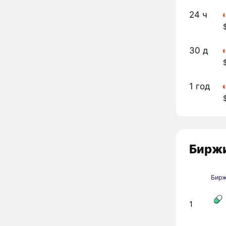
24 ч
30 д
1 год
Биржи
Бир
1