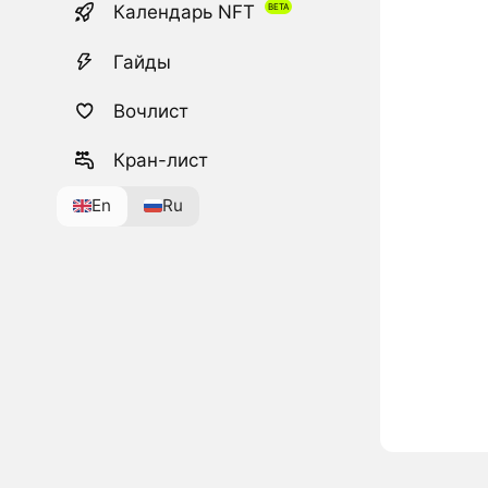
Календарь NFT
Гайды
Вочлист
Кран-лист
En
Ru