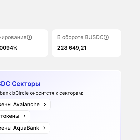
нирование
В обороте BUSDC
00094%
228 649,21
SDC Секторы
bank bCircle оноситстя к секторам:
кены Avalanche
 токены
кены AquaBank