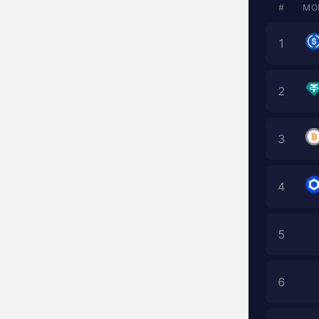
#
МО
1
2
3
4
5
6