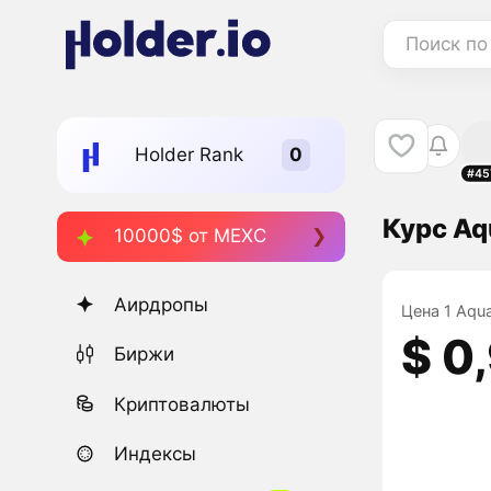
Поиск по
Holder Rank
#45
Курс Aq
10000$ от MEXC
Аирдропы
Цена 1 Aqua
$ 0
Биржи
Криптовалюты
Индексы