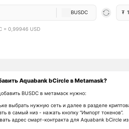
BUSDC
₮
C = 0,99946 USD
бавить Aquabank bCircle в Metamask?
добавить BUSDC в метамаск нужно:
ьке выбрать нужную сеть и далее в разделе крипто
ть в самый низ - нажать кнопку “Импорт токенов”.
ать адрес смарт-контракта для Aquabank bCircle из