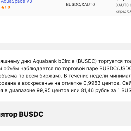
AquaSpace V3
BUSDC/XAUT0
XAUT0 
1,0
спред 0
няшнему дню Aquabank bCircle (BUSDC) торгуется то
й объём наблюдается по торговой паре BUSDC/USDC 
объёма по всем биржам). В течение недели минимал
ована в воскресенье на отметке 0,9983 центов. Се
я в диапазоне 99,95 центов или 81,46 рубль за 1 BU
лятор BUSDC