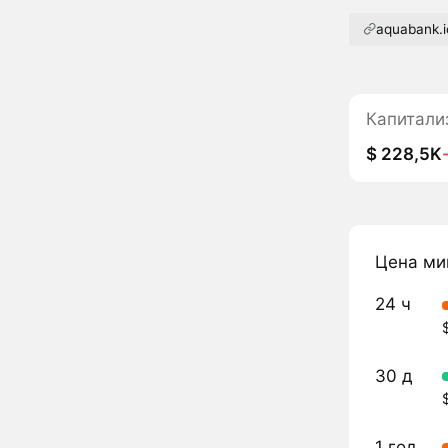
aquabank.i
Капитали
$ 228,5K
Цена ми
24 ч
30 д
1 год