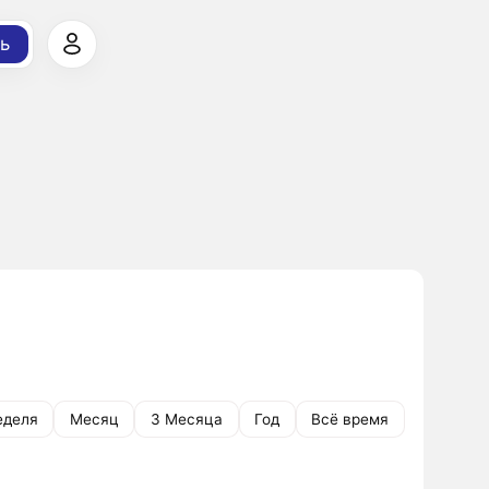
ь
еделя
Месяц
3 Месяца
Год
Всё время