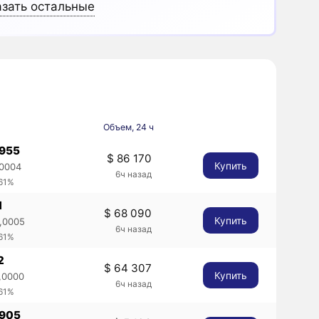
зать остальные
Объем, 24 ч
9955
$ 86 170
Купить
,0004
6ч назад
.61%
1
$ 68 090
Купить
,0005
6ч назад
.61%
2
$ 64 307
Купить
,0000
6ч назад
.61%
9905