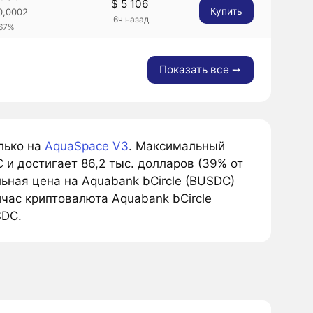
$ 5 106
Купить
0,0002
6ч назад
.67%
Показать все ➙
лько на
AquaSpace V3
. Максимальный
и достигает 86,2 тыс. долларов (39% от
ьная цена на Aquabank bCircle (BUSDC)
йчас криптовалюта Aquabank bCircle
SDC.