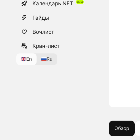
Календарь NFT
Гайды
Вочлист
Кран-лист
En
Ru
Обзор