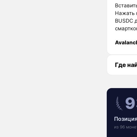
Вставить
Нажать к
BUSDC д
смартко
Avalanc
Где на
9
Позиция
из 96 моне