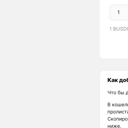
1 BUSD
Как до
Что бы 
В кошел
пролиста
Скопиров
ниже.