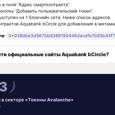
 в поле “Адрес смартконтракта”.
нопку “Добавить пользовательский токен”.
оступен на 1 блокчейн сети. Ниже список адресов
нтрактов Aquabank bCircle для добавления в метама
he
-
0x038dbe3d967bb8389190446dacdfe7b95b44f
йти официальные сайты Aquabank bCircle?
3
 в секторе «
Токены Avalanche
»
т