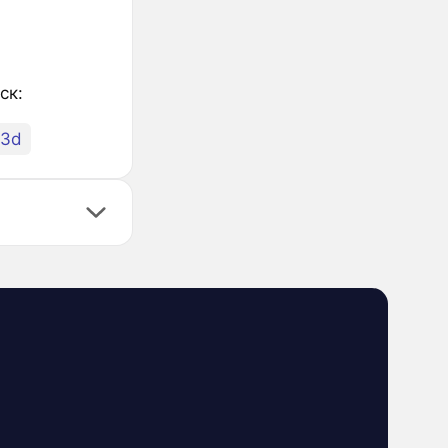
ск:
73d