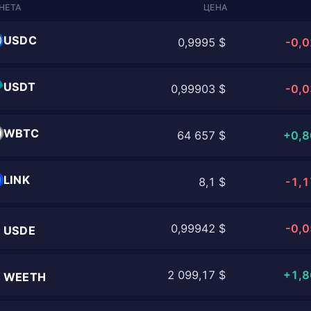
НЕТА
ЦЕНА
USDC
0,9995 $
-0,
USDT
0,99903 $
-0,
WBTC
64 657 $
+0,
LINK
8,1 $
-1,
0,99942 $
-0,
USDE
2 099,17 $
+1,
WEETH