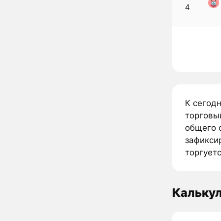
4
К сегод
торговы
общего 
зафиксир
торгуетс
Кальку