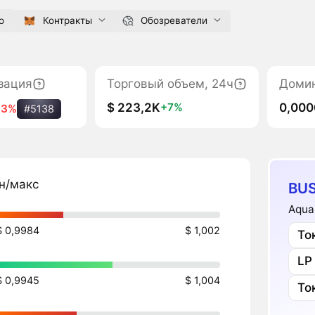
o
Контракты
Обозреватели
зация
Торговый объем, 24ч
Доми
$ 223,2K
0,00
+7%
-3%
#5138
н/макс
BU
Aqua
$ 0,9984
$ 1,002
То
LP
$ 0,9945
$ 1,004
То