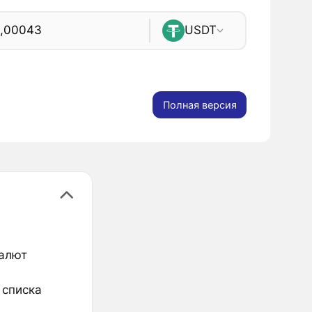
USDT
Полная версия
валют
 списка