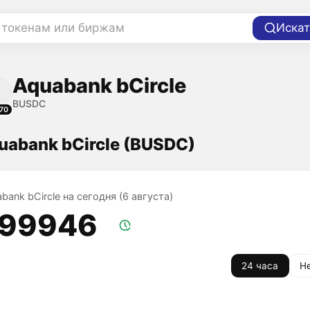
 токенам или биржам
Искат
Aquabank bCircle
BUSDC
70
uabank bCircle (BUSDC)
bank bCircle на сегодня (6 августа)
,99946
24 часа
Н