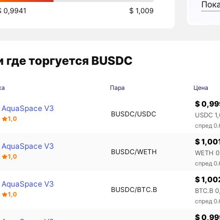
Пока
$ 0,9941
$ 1,009
 где торгуется BUSDC
жа
Пара
Цена
$ 0,9
AquaSpace V3
BUSDC/USDC
USDC 1
1,0
спред 0
$ 1,00
AquaSpace V3
BUSDC/WETH
WETH 0
1,0
спред 0
$ 1,00
AquaSpace V3
BUSDC/BTC.B
BTC.B 0
1,0
спред 0
$ 0,9