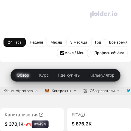
24 часа
Неделя
Месяц
3 Месяца
Год
Всё время
Макс / Мин
Профиль объёма
Обзор
Курс
Где купить
Калькулятор
bucketprotocol.io
Контракты
Обозреватели
Капитализация
FDV
$ 876,2K
$ 370,1K
-9%
#4494