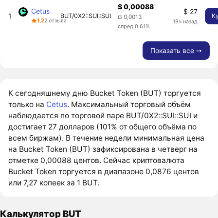
$ 0,00088
Cetus
$ 27
1
BUT/0X2::SUI::SUI
К
¤ 0,0013
1,2
2 отзыва
19ч назад
спред 0.61%
Показать все ➙
К сегодняшнему дню Bucket Token (BUT) торгуется
только на
Cetus
. Максимальный торговый объём
наблюдается по торговой паре BUT/0X2::SUI::SUI и
достигает 27 долларов (101% от общего объёма по
всем биржам). В течение недели минимальная цена
на Bucket Token (BUT) зафиксирована в четверг на
отметке 0,00088 центов. Сейчас криптовалюта
Bucket Token торгуется в диапазоне 0,0876 центов
или 7,27 копеек за 1 BUT.
Калькулятор BUT