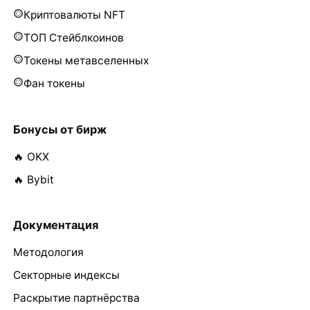
Криптовалюты NFT
ТОП Стейблкоинов
Токены метавселенных
Фан токены
Бонусы от бирж
🔥 OKX
🔥 Bybit
Документация
Методология
Секторные индексы
Раскрытие партнёрства