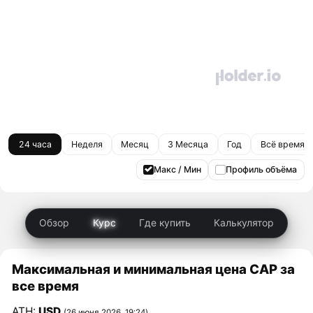
24 часа
Неделя
Месяц
3 Месяца
Год
Всё время
Макс / Мин
Профиль объёма
Обзор
Курс
Где купить
Калькулятор
Максимальная и минимальная цена CAP за
все время
ATH:
USD
(26 июня 2026, 19:24)