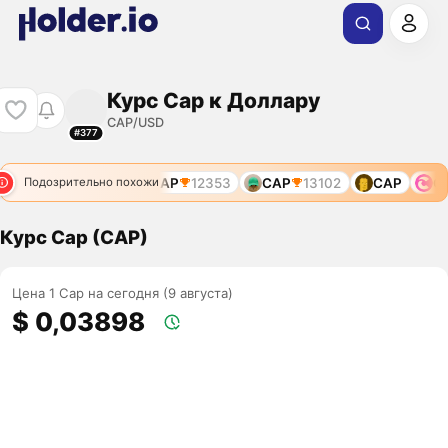
Курс Cap к Доллару
CAP/USD
#377
CAP
10813
CAP
12353
CAP
13102
CAP
CA
Подозрительно похожи
Курс Cap (CAP)
Цена 1 Cap на сегодня (9 августа)
$ 0,03898