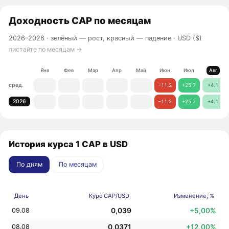
Доходность
CAP
по месяцам
2026–2026 ·
зелёный — рост, красный — падение
· USD ($)
листайте по месяцам →
Янв
Фев
Мар
Апр
Май
Июн
Июл
Авг
сред.
−11.2
+25.7
+4.1
2026
−11.2
+25.7
+4.1
История курса 1 CAP в USD
По дням
По месяцам
День
Курс CAP/USD
Изменение, %
0,039
+5,00%
09.08
0,0371
+12,00%
08.08