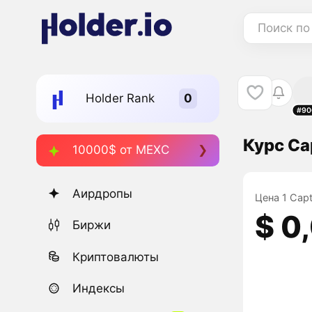
Поиск по
Holder Rank
#90
Курс Ca
10000$ от MEXC
Аирдропы
Цена 1 Capt
$ 0
Биржи
Криптовалюты
Индексы