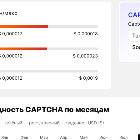
н/макс
CA
Capt
$ 0,000017
$ 0,000018
То
Soc
$ 0,000012
$ 0,000023
$ 0,000012
$ 0,0019
дность
CAPTCHA
по месяцам
 ·
зелёный — рост, красный — падение
· USD ($)
Янв
Фев
Мар
Апр
Май
Июн
Июл