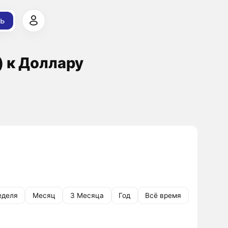
ь
) к Доллару
еделя
Месяц
3 Месяца
Год
Всё время