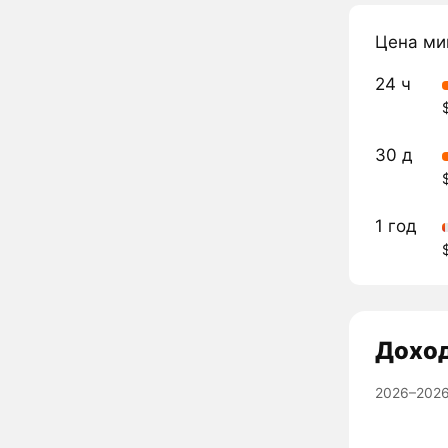
Цена ми
24 ч
30 д
1 год
Дохо
2026–2026