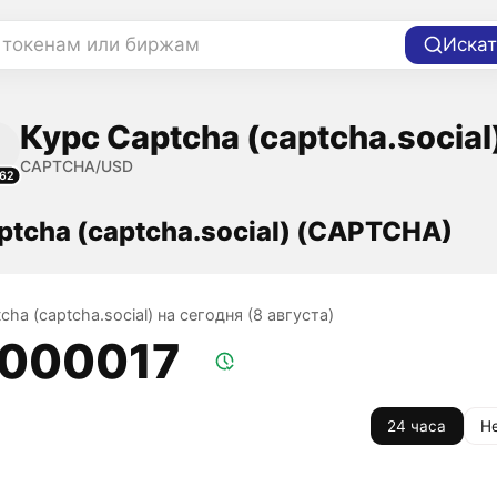
 токенам или биржам
Искат
Курс Captcha (captcha.social
CAPTCHA/USD
62
ptcha (captcha.social) (CAPTCHA)
cha (captcha.social) на сегодня (8 августа)
,000017
24 часа
Н