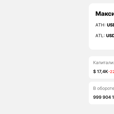
Макси
ATH:
US
ATL:
US
Капитали
$ 17,4K
-2
В оборот
999 904 