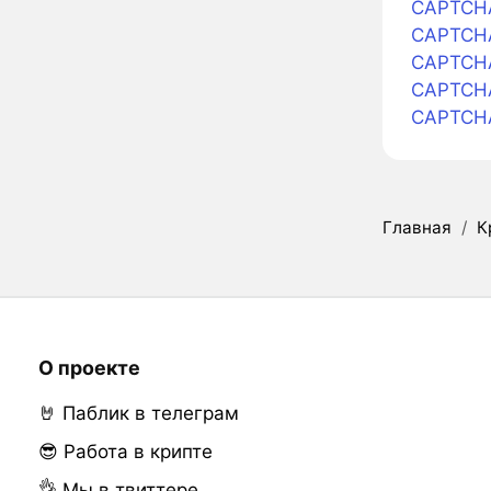
CAPTCHA 
CAPTCHA 
CAPTCHA
CAPTCHA
CAPTCHA
Главная
/
К
О проекте
🤘 Паблик в телеграм
😎 Работа в крипте
👌 Мы в твиттере