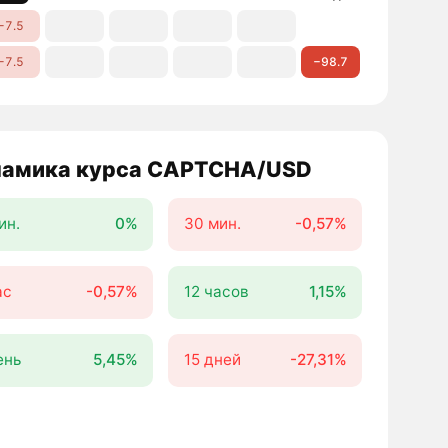
−7.5
−7.5
−98.7
амика курса CAPTCHA/USD
ин.
0%
30 мин.
-0,57%
ас
-0,57%
12 часов
1,15%
ень
5,45%
15 дней
-27,31%