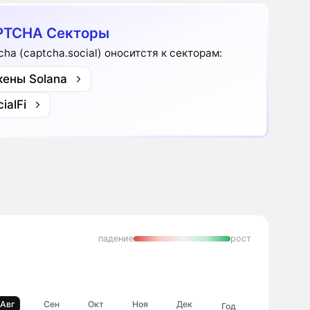
PTCHA Секторы
cha (captcha.social) оноситстя к секторам:
кены Solana
ialFi
падение
рост
Авг
Сен
Окт
Ноя
Дек
Год