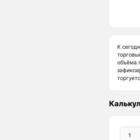
К сегод
торговы
объёма 
зафикси
торгуетс
Кальку