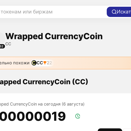
 токенам или биржам
Искат
Wrapped CurrencyCoin
CC
62
ельно похожи
CC
22
apped CurrencyCoin (CC)
ped CurrencyCoin на сегодня (6 августа)
,00000019