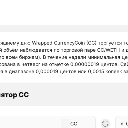
няшнему дню Wrapped CurrencyCoin (CC) торгуется т
й объём наблюдается по торговой паре CC/WETH и д
по всем биржам). В течение недели минимальная цен
рована в четверг на отметке 0,00000019 центов. Се
я в диапазоне 0,000019 центов или 0,0015 копеек за
лятор CC
CC
₮