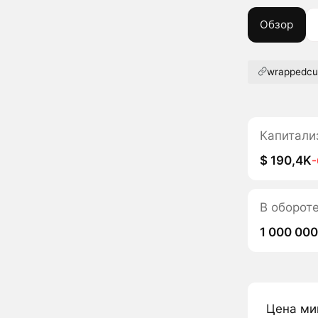
Обзор
wrappedcu
Капитали
$ 190,4K
В оборот
1 000 000
Цена ми