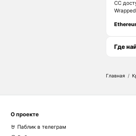
CC дост
Wrapped
Ethere
Где на
Главная
/
К
О проекте
🤘 Паблик в телеграм