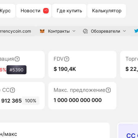
Курс
Новости
Где купить
Калькулятор
rrencycoin.com
Контракты
Обозреватели
зация
FDV
Торг
$ 190,4K
$ 22,
-6%
#5390
е CC
Макс. предложение
1 000 000 000 000
 912 365
100%
н/макс
CC 