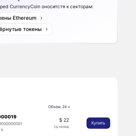
ped CurrencyCoin оноситстя к секторам:
кены Ethereum
ёрнутые токены
Объем, 24 ч
000019
$ 22
Купить
0000000001
1д назад
1%