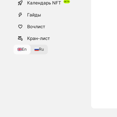
Календарь NFT
Гайды
Вочлист
Кран-лист
En
Ru