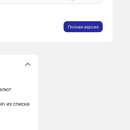
Полная версия
валют
in из списка