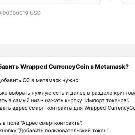
 0,00000019 USD
бавить Wrapped CurrencyCoin в Metamask?
добавить CC в метамаск нужно:
ьке выбрать нужную сеть и далее в разделе крипто
ть в самый низ - нажать кнопку “Импорт токенов”.
вать адрес смарт-контракта для Wrapped CurrencyCo
 в поле “Адрес смартконтракта”.
нопку “Добавить пользовательский токен”.