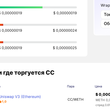
Wrap
$ 0,00000019
$ 0,00000019
То
Об
$ 0,00000019
$ 0,00000024
$ 0,00000019
$ 0,00000025
 где торгуется CC
а
Пара
Цена
$ 0,00
Uniswap V3 (Ethereum)
CC/WETH
WETH 0,
1,0
спред 0.6