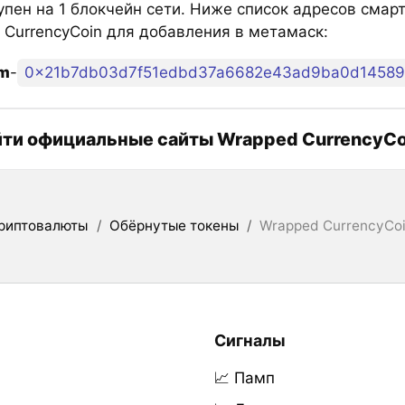
упен на 1 блокчейн сети. Ниже список адресов смар
 CurrencyCoin для добавления в метамаск:
um
-
0x21b7db03d7f51edbd37a6682e43ad9ba0d1458
йти официальные сайты Wrapped CurrencyCo
риптовалюты
/
Обёрнутые токены
/
Wrapped CurrencyCo
Сигналы
📈 Памп