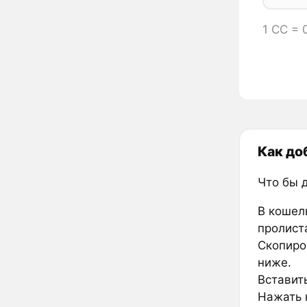
1 CC =
Как до
Что бы 
В кошел
пролиста
Скопиро
ниже.
Вставить
Нажать к