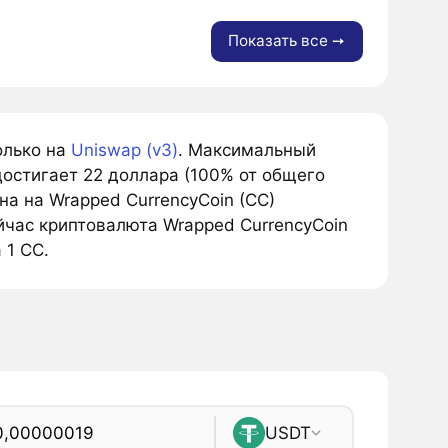
Показать все ➙
олько на
Uniswap (v3)
. Максимальный
остигает 22 доллара (100% от общего
а на Wrapped CurrencyCoin (CC)
йчас криптовалюта Wrapped CurrencyCoin
 1 CC.
USDT