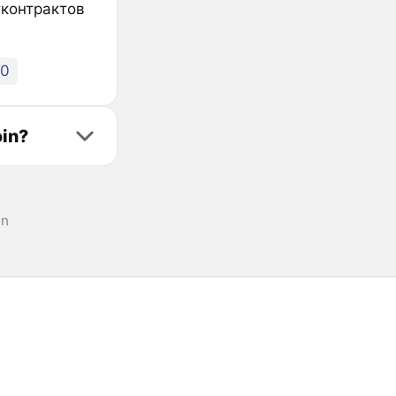
тконтрактов
90
in?
in