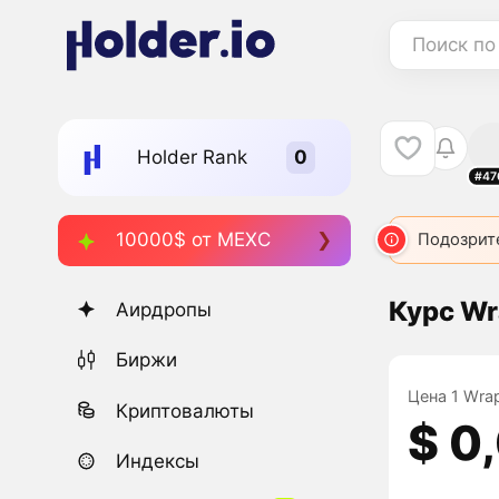
Поиск по
Holder Rank
#47
10000$ от MEXC
Подозрит
Курс Wr
Аирдропы
Биржи
Цена 1 Wrap
Криптовалюты
$ 0
Индексы