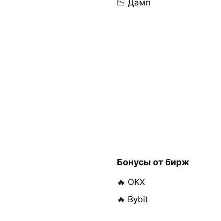
📉 Дамп
Бонусы от бирж
🔥 OKX
🔥 Bybit