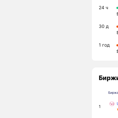
24 ч
30 д
1 год
Биржи
Бирж
1